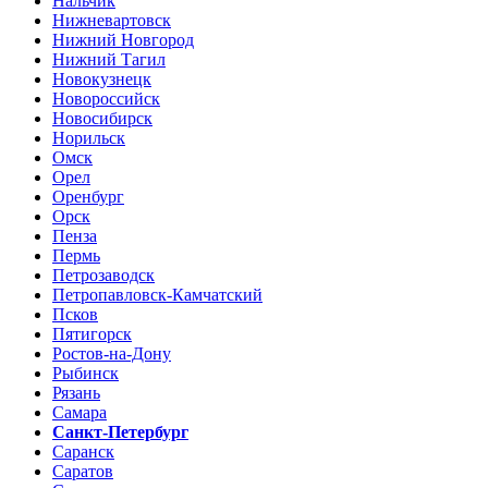
Нальчик
Нижневартовск
Нижний Новгород
Нижний Тагил
Новокузнецк
Новороссийск
Новосибирск
Норильск
Омск
Орел
Оренбург
Орск
Пенза
Пермь
Петрозаводск
Петропавловск-Камчатский
Псков
Пятигорск
Ростов-на-Дону
Рыбинск
Рязань
Самара
Санкт-Петербург
Саранск
Саратов