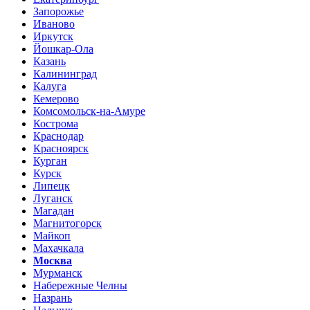
Запорожье
Иваново
Иркутск
Йошкар-Ола
Казань
Калининград
Калуга
Кемерово
Комсомольск-на-Амуре
Кострома
Краснодар
Красноярск
Курган
Курск
Липецк
Луганск
Магадан
Магнитогорск
Майкоп
Махачкала
Москва
Мурманск
Набережные Челны
Назрань