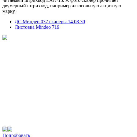
читаемый штрихкод EAN-13. А фото сканер прочитает
двумерный штрихкод, например алкогольную акцизную
марку.
ДС Миндео 037 сканеры 14.08.30
Листовка Mindeo 719
Попробовать