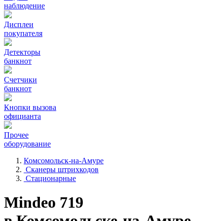
наблюдение
Дисплеи
покупателя
Детекторы
банкнот
Счетчики
банкнот
Кнопки вызова
официанта
Прочее
оборудование
Комсомольск-на-Амуре
Сканеры штрихкодов
Стационарные
Mindeo 719
в Комсомольске-на-Амуре