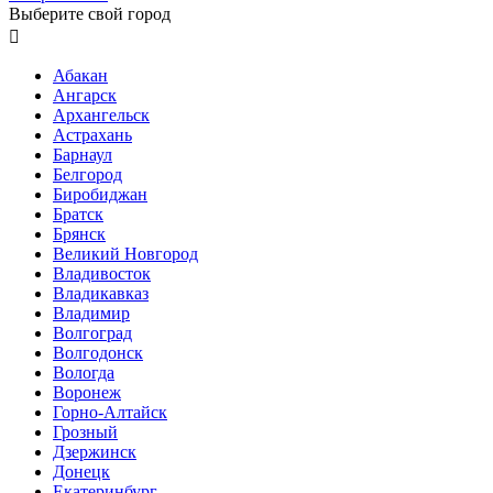
Выберите свой город

Абакан
Ангарск
Архангельск
Астрахань
Барнаул
Белгород
Биробиджан
Братск
Брянск
Великий Новгород
Владивосток
Владикавказ
Владимир
Волгоград
Волгодонск
Вологда
Воронеж
Горно-Алтайск
Грозный
Дзержинск
Донецк
Екатеринбург