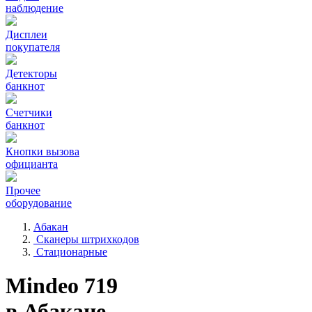
наблюдение
Дисплеи
покупателя
Детекторы
банкнот
Счетчики
банкнот
Кнопки вызова
официанта
Прочее
оборудование
Абакан
Сканеры штрихкодов
Стационарные
Mindeo 719
в Абакане