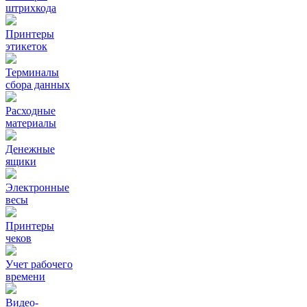
штрихкода
Принтеры
этикеток
Терминалы
сбора данных
Расходные
материалы
Денежные
ящики
Электронные
весы
Принтеры
чеков
Учет рабочего
времени
Видео‑