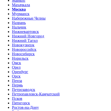
Майкоп
Махачкала
Москва
Мурманск
Набережные Челны
Назрань
Нальчик
Нижневартовск
Нижний Новгород
Нижний Тагил
Новокузнецк
Новороссийск
Новосибирск
Норильск
Омск
Орел
Оренбург
Орск
Пенза
Пермь
Петрозаводск
Петропавловск-Камчатский
Псков
Пятигорск
Ростов-на-Дону