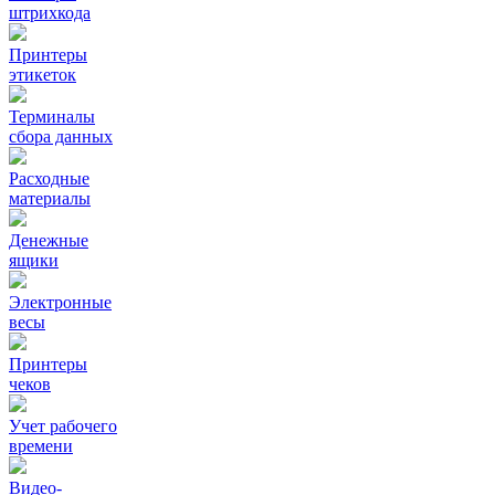
штрихкода
Принтеры
этикеток
Терминалы
сбора данных
Расходные
материалы
Денежные
ящики
Электронные
весы
Принтеры
чеков
Учет рабочего
времени
Видео‑