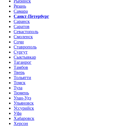
Рыбинск
Рязань
Самара
Санкт-Петербург
Саранск
Саратов
Севастополь
Смоленск
Сочи
Ставрополь
Сургут
Сыктывкар
Таганрог
Тамбов
Тверь
Тольятти
Томск
Тула
Тюмень
Улан-Удэ
Ульяновск
Уссурийск
Уфа
Хабаровск
Херсон