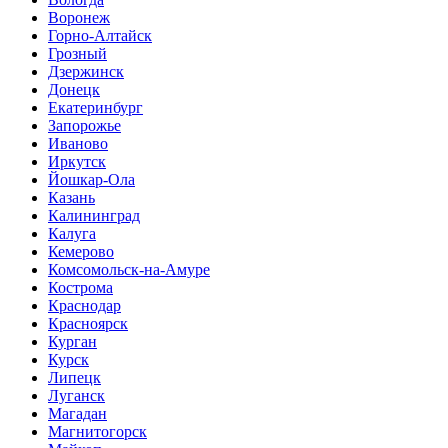
Воронеж
Горно-Алтайск
Грозный
Дзержинск
Донецк
Екатеринбург
Запорожье
Иваново
Иркутск
Йошкар-Ола
Казань
Калининград
Калуга
Кемерово
Комсомольск-на-Амуре
Кострома
Краснодар
Красноярск
Курган
Курск
Липецк
Луганск
Магадан
Магнитогорск