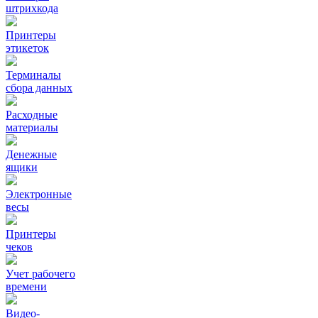
штрихкода
Принтеры
этикеток
Терминалы
сбора данных
Расходные
материалы
Денежные
ящики
Электронные
весы
Принтеры
чеков
Учет рабочего
времени
Видео‑