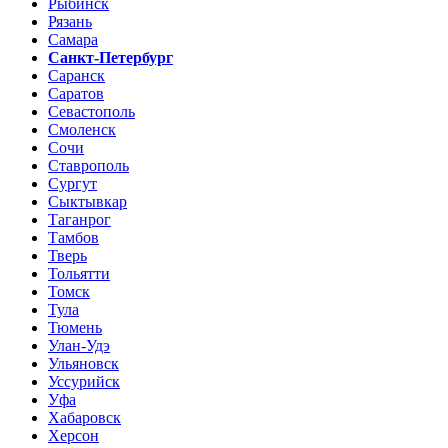
Рыбинск
Рязань
Самара
Санкт-Петербург
Саранск
Саратов
Севастополь
Смоленск
Сочи
Ставрополь
Сургут
Сыктывкар
Таганрог
Тамбов
Тверь
Тольятти
Томск
Тула
Тюмень
Улан-Удэ
Ульяновск
Уссурийск
Уфа
Хабаровск
Херсон