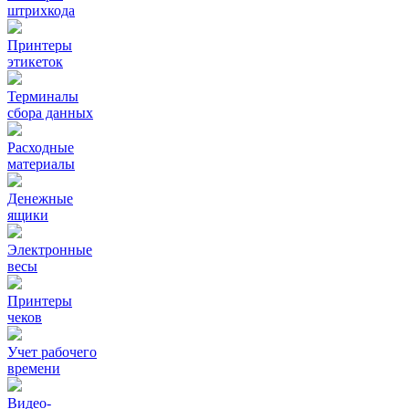
штрихкода
Принтеры
этикеток
Терминалы
сбора данных
Расходные
материалы
Денежные
ящики
Электронные
весы
Принтеры
чеков
Учет рабочего
времени
Видео‑