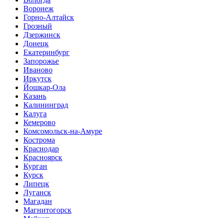
Воронеж
Горно-Алтайск
Грозный
Дзержинск
Донецк
Екатеринбург
Запорожье
Иваново
Иркутск
Йошкар-Ола
Казань
Калининград
Калуга
Кемерово
Комсомольск-на-Амуре
Кострома
Краснодар
Красноярск
Курган
Курск
Липецк
Луганск
Магадан
Магнитогорск