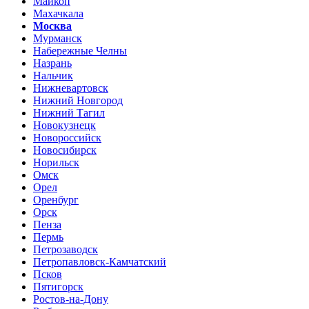
Майкоп
Махачкала
Москва
Мурманск
Набережные Челны
Назрань
Нальчик
Нижневартовск
Нижний Новгород
Нижний Тагил
Новокузнецк
Новороссийск
Новосибирск
Норильск
Омск
Орел
Оренбург
Орск
Пенза
Пермь
Петрозаводск
Петропавловск-Камчатский
Псков
Пятигорск
Ростов-на-Дону