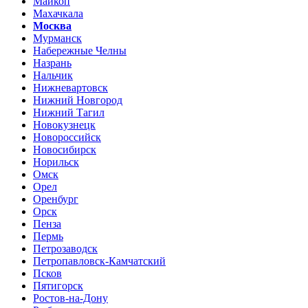
Майкоп
Махачкала
Москва
Мурманск
Набережные Челны
Назрань
Нальчик
Нижневартовск
Нижний Новгород
Нижний Тагил
Новокузнецк
Новороссийск
Новосибирск
Норильск
Омск
Орел
Оренбург
Орск
Пенза
Пермь
Петрозаводск
Петропавловск-Камчатский
Псков
Пятигорск
Ростов-на-Дону