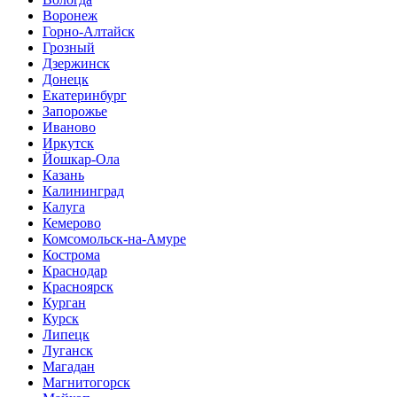
Воронеж
Горно-Алтайск
Грозный
Дзержинск
Донецк
Екатеринбург
Запорожье
Иваново
Иркутск
Йошкар-Ола
Казань
Калининград
Калуга
Кемерово
Комсомольск-на-Амуре
Кострома
Краснодар
Красноярск
Курган
Курск
Липецк
Луганск
Магадан
Магнитогорск