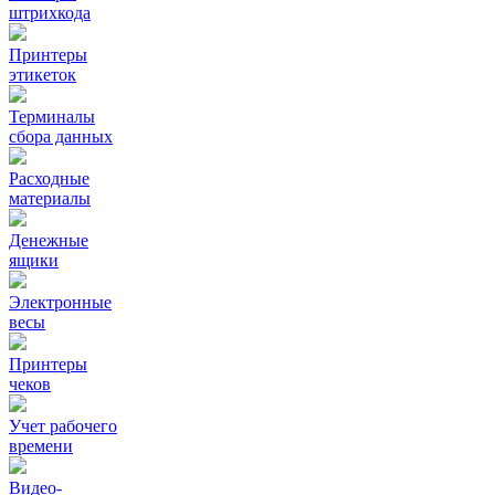
штрихкода
Принтеры
этикеток
Терминалы
сбора данных
Расходные
материалы
Денежные
ящики
Электронные
весы
Принтеры
чеков
Учет рабочего
времени
Видео‑