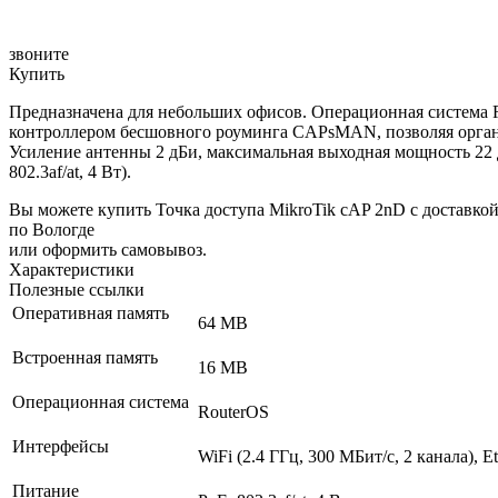
звоните
Купить
Предназначена для небольших офисов. Операционная система R
контроллером бесшовного роуминга CAPsMAN, позволяя организо
Усиление антенны 2 дБи, максимальная выходная мощность 22 
802.3af/at, 4 Вт).
Вы можете купить Точка доступа MikroTik cAP 2nD с доставко
по Вологде
или оформить самовывоз.
Характеристики
Полезные ссылки
Оперативная память
64 MB
Встроенная память
16 MB
Операционная система
RouterOS
Интерфейсы
WiFi (2.4 ГГц, 300 МБит/с, 2 канала), E
Питание