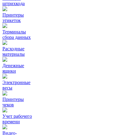
штрихкода
Принтеры
этикеток
Терминалы
сбора данных
Расходные
материалы
Денежные
ящики
Электронные
весы
Принтеры
чеков
Учет рабочего
времени
Видео‑