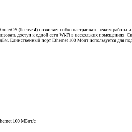
outerOS (license 4) позволяет гибко настраивать режим работы
вать доступ к одной сети Wi-Fi в нескольких помещениях. Скоро
дБм. Единственный порт Ethernet 100 Мбит используется для по
й
thernet 100 МБит/с