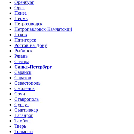
Оренбург
Орск
Пенза
Пермь
Петрозаводск
Петропавловск-Камчатский
Псков
Пятигорск
Ростов-на-Дону
Рыбинск
Рязань
Самара
Санкт-Петербург
Саранск
Саратов
Севастополь
Смоленск
Сочи
Ставрополь
Сургут
Сыктывкар
Таганрог
Тамбов
Тверь
Тольятти