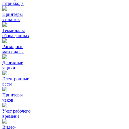
штрихкода
Принтеры
этикеток
Терминалы
сбора данных
Расходные
материалы
Денежные
ящики
Электронные
весы
Принтеры
чеков
Учет рабочего
времени
Видео‑