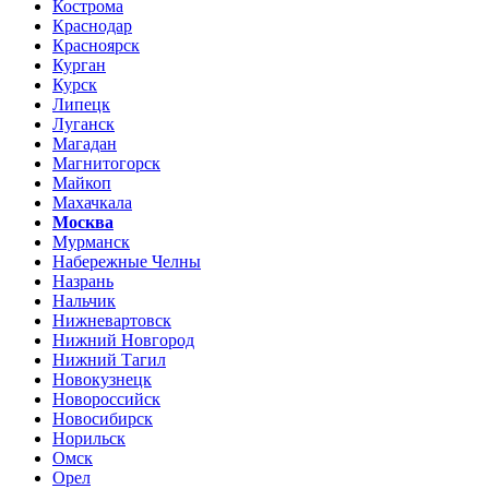
Кострома
Краснодар
Красноярск
Курган
Курск
Липецк
Луганск
Магадан
Магнитогорск
Майкоп
Махачкала
Москва
Мурманск
Набережные Челны
Назрань
Нальчик
Нижневартовск
Нижний Новгород
Нижний Тагил
Новокузнецк
Новороссийск
Новосибирск
Норильск
Омск
Орел