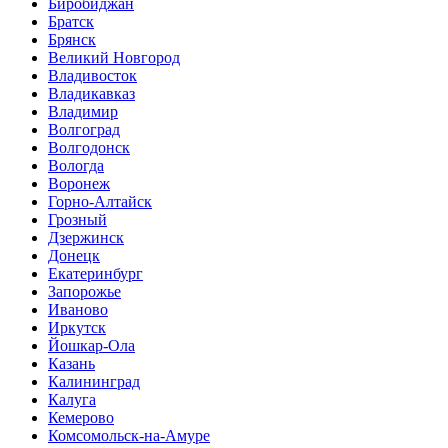
Биробиджан
Братск
Брянск
Великий Новгород
Владивосток
Владикавказ
Владимир
Волгоград
Волгодонск
Вологда
Воронеж
Горно-Алтайск
Грозный
Дзержинск
Донецк
Екатеринбург
Запорожье
Иваново
Иркутск
Йошкар-Ола
Казань
Калининград
Калуга
Кемерово
Комсомольск-на-Амуре