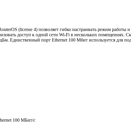
outerOS (license 4) позволяет гибко настраивать режим работы
вать доступ к одной сети Wi-Fi в нескольких помещениях. Скоро
дБм. Единственный порт Ethernet 100 Мбит используется для по
й
thernet 100 МБит/с