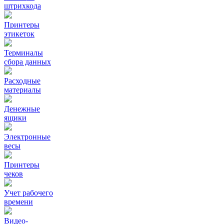
штрихкода
Принтеры
этикеток
Терминалы
сбора данных
Расходные
материалы
Денежные
ящики
Электронные
весы
Принтеры
чеков
Учет рабочего
времени
Видео‑