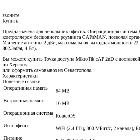
звоните
Купить
Предназначена для небольших офисов. Операционная система R
контроллером бесшовного роуминга CAPsMAN, позволяя организо
Усиление антенны 2 дБи, максимальная выходная мощность 22 
802.3af/at, 4 Вт).
Вы можете купить Точка доступа MikroTik cAP 2nD с доставко
по Херсону
или оформить самовывоз из Севастополя.
Характеристики
Полезные ссылки
Оперативная память
64 MB
Встроенная память
16 MB
Операционная система
RouterOS
Интерфейсы
WiFi (2.4 ГГц, 300 МБит/с, 2 канала), E
Питание