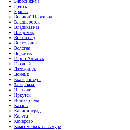
Биробиджан
Братск
Брянск
Великий Новгород
Владивосток
Владикавказ
Владимир
Волгоград
Волгодонск
Вологда
Воронеж
Горно-Алтайск
Грозный
Дзержинск
Донецк
Екатеринбург
Запорожье
Иваново
Иркутск
Йошкар-Ола
Казань
Калининград
Калуга
Кемерово
Комсомольск-на-Амуре