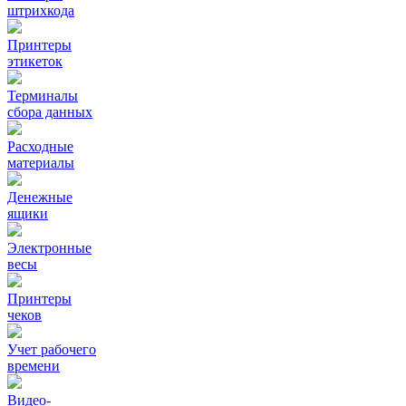
штрихкода
Принтеры
этикеток
Терминалы
сбора данных
Расходные
материалы
Денежные
ящики
Электронные
весы
Принтеры
чеков
Учет рабочего
времени
Видео‑