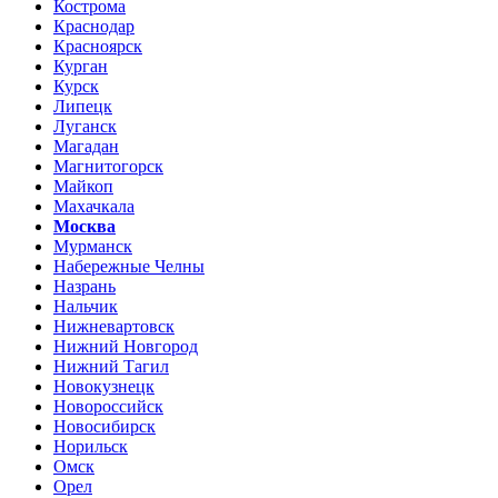
Кострома
Краснодар
Красноярск
Курган
Курск
Липецк
Луганск
Магадан
Магнитогорск
Майкоп
Махачкала
Москва
Мурманск
Набережные Челны
Назрань
Нальчик
Нижневартовск
Нижний Новгород
Нижний Тагил
Новокузнецк
Новороссийск
Новосибирск
Норильск
Омск
Орел