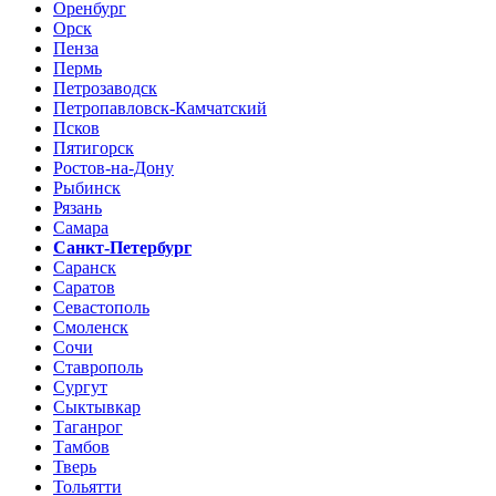
Оренбург
Орск
Пенза
Пермь
Петрозаводск
Петропавловск-Камчатский
Псков
Пятигорск
Ростов-на-Дону
Рыбинск
Рязань
Самара
Санкт-Петербург
Саранск
Саратов
Севастополь
Смоленск
Сочи
Ставрополь
Сургут
Сыктывкар
Таганрог
Тамбов
Тверь
Тольятти