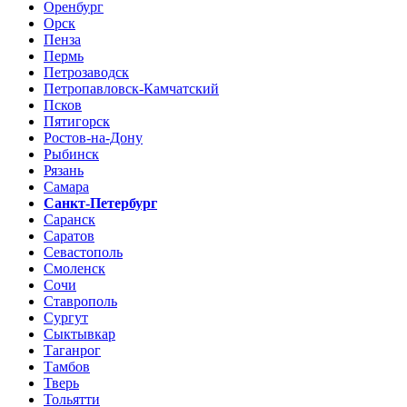
Оренбург
Орск
Пенза
Пермь
Петрозаводск
Петропавловск-Камчатский
Псков
Пятигорск
Ростов-на-Дону
Рыбинск
Рязань
Самара
Санкт-Петербург
Саранск
Саратов
Севастополь
Смоленск
Сочи
Ставрополь
Сургут
Сыктывкар
Таганрог
Тамбов
Тверь
Тольятти