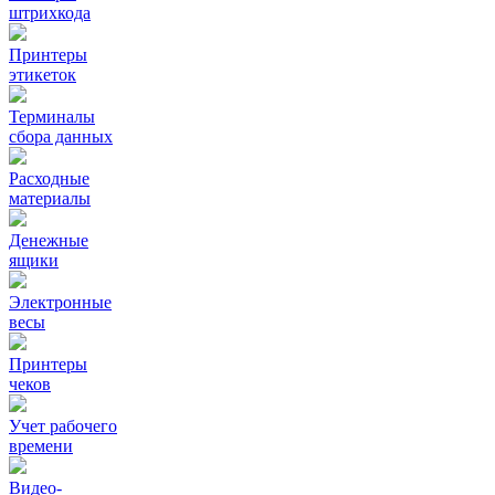
штрихкода
Принтеры
этикеток
Терминалы
сбора данных
Расходные
материалы
Денежные
ящики
Электронные
весы
Принтеры
чеков
Учет рабочего
времени
Видео‑