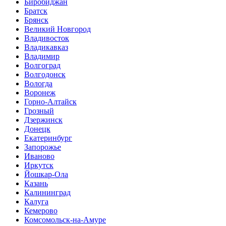
Биробиджан
Братск
Брянск
Великий Новгород
Владивосток
Владикавказ
Владимир
Волгоград
Волгодонск
Вологда
Воронеж
Горно-Алтайск
Грозный
Дзержинск
Донецк
Екатеринбург
Запорожье
Иваново
Иркутск
Йошкар-Ола
Казань
Калининград
Калуга
Кемерово
Комсомольск-на-Амуре