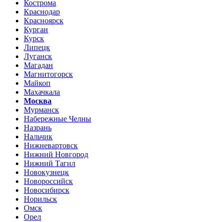
Кострома
Краснодар
Красноярск
Курган
Курск
Липецк
Луганск
Магадан
Магнитогорск
Майкоп
Махачкала
Москва
Мурманск
Набережные Челны
Назрань
Нальчик
Нижневартовск
Нижний Новгород
Нижний Тагил
Новокузнецк
Новороссийск
Новосибирск
Норильск
Омск
Орел