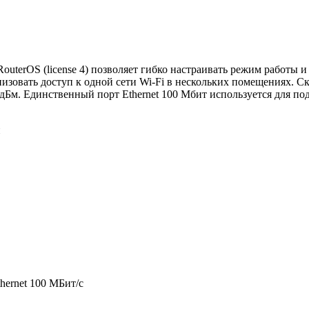
outerOS (license 4) позволяет гибко настраивать режим работы
вать доступ к одной сети Wi-Fi в нескольких помещениях. Скоро
дБм. Единственный порт Ethernet 100 Мбит используется для по
й
thernet 100 МБит/с