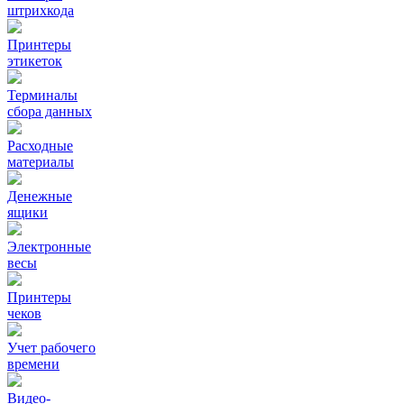
штрихкода
Принтеры
этикеток
Терминалы
сбора данных
Расходные
материалы
Денежные
ящики
Электронные
весы
Принтеры
чеков
Учет рабочего
времени
Видео‑