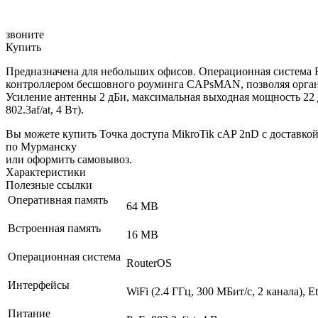
звоните
Купить
Предназначена для небольших офисов. Операционная система R
контроллером бесшовного роуминга CAPsMAN, позволяя организо
Усиление антенны 2 дБи, максимальная выходная мощность 22 
802.3af/at, 4 Вт).
Вы можете купить Точка доступа MikroTik cAP 2nD с доставко
по Мурманску
или оформить самовывоз.
Характеристики
Полезные ссылки
Оперативная память
64 MB
Встроенная память
16 MB
Операционная система
RouterOS
Интерфейсы
WiFi (2.4 ГГц, 300 МБит/с, 2 канала), E
Питание