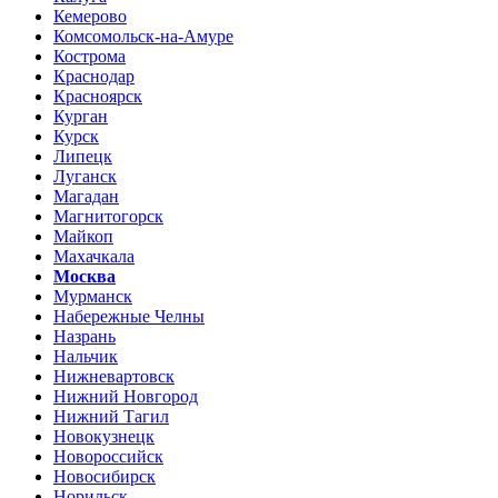
Кемерово
Комсомольск-на-Амуре
Кострома
Краснодар
Красноярск
Курган
Курск
Липецк
Луганск
Магадан
Магнитогорск
Майкоп
Махачкала
Москва
Мурманск
Набережные Челны
Назрань
Нальчик
Нижневартовск
Нижний Новгород
Нижний Тагил
Новокузнецк
Новороссийск
Новосибирск
Норильск