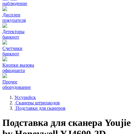
наблюдение
Дисплеи
покупателя
Детекторы
банкнот
Счетчики
банкнот
Кнопки вызова
официанта
Прочее
оборудование
Уссурийск
Сканеры штрихкодов
Подставки для сканеров
Подставка для сканера Youjie
by Honeywell YJ4600-2D