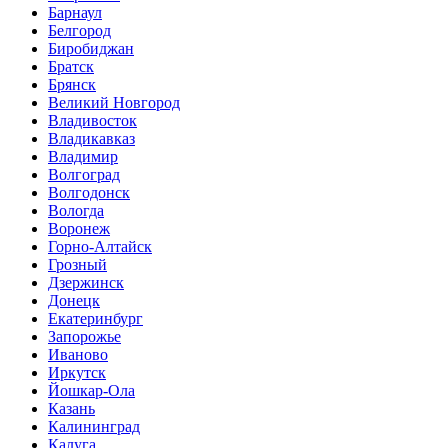
Барнаул
Белгород
Биробиджан
Братск
Брянск
Великий Новгород
Владивосток
Владикавказ
Владимир
Волгоград
Волгодонск
Вологда
Воронеж
Горно-Алтайск
Грозный
Дзержинск
Донецк
Екатеринбург
Запорожье
Иваново
Иркутск
Йошкар-Ола
Казань
Калининград
Калуга