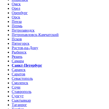
Омск
Орел
Оренбург
Орск
Пенза
Пермь
Петрозаводск
Петропавловск-Камчатский
Псков
Пятигорск
Ростов-на-Дону
Рыбинск
Рязань
Самара
Санкт-Петербург
Саранск
Саратов
Севастополь
Смоленск
Сочи
Ставрополь
Сургут
Сыктывкар
Таганрог