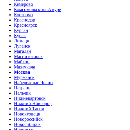
Кемерово
Комсомольск-на-Амуре
Кострома
Краснодар
Красноярск
Курган
Курск
Липецк
Луганск
Магадан
Магнитогорск
Майкоп
Махачкала
Москва
Мурманск
Набережные Челны
Назрань
Нальчик
Нижневартовск
Нижний Новгород
Нижний Тагил
Новокузнецк
Новороссийск
Новосибирск
Норильск