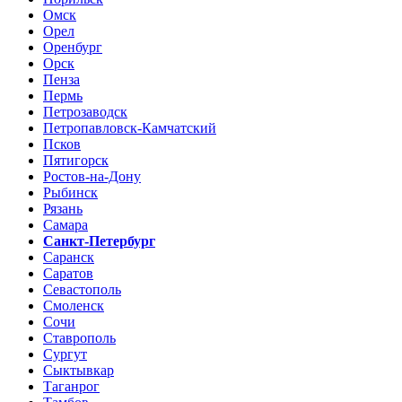
Омск
Орел
Оренбург
Орск
Пенза
Пермь
Петрозаводск
Петропавловск-Камчатский
Псков
Пятигорск
Ростов-на-Дону
Рыбинск
Рязань
Самара
Санкт-Петербург
Саранск
Саратов
Севастополь
Смоленск
Сочи
Ставрополь
Сургут
Сыктывкар
Таганрог