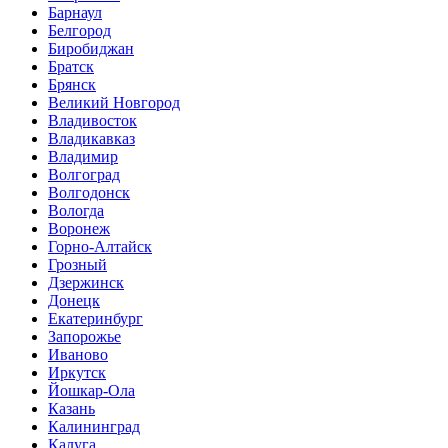
Барнаул
Белгород
Биробиджан
Братск
Брянск
Великий Новгород
Владивосток
Владикавказ
Владимир
Волгоград
Волгодонск
Вологда
Воронеж
Горно-Алтайск
Грозный
Дзержинск
Донецк
Екатеринбург
Запорожье
Иваново
Иркутск
Йошкар-Ола
Казань
Калининград
Калуга