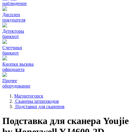
наблюдение
Дисплеи
покупателя
Детекторы
банкнот
Счетчики
банкнот
Кнопки вызова
официанта
Прочее
оборудование
Магнитогорск
Сканеры штрихкодов
Подставки для сканеров
Подставка для сканера Youjie
by Honeywell YJ4600-2D