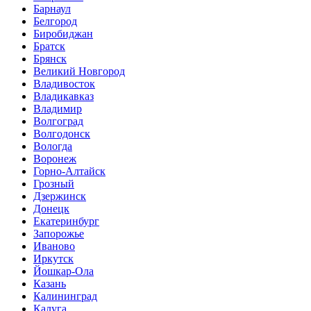
Барнаул
Белгород
Биробиджан
Братск
Брянск
Великий Новгород
Владивосток
Владикавказ
Владимир
Волгоград
Волгодонск
Вологда
Воронеж
Горно-Алтайск
Грозный
Дзержинск
Донецк
Екатеринбург
Запорожье
Иваново
Иркутск
Йошкар-Ола
Казань
Калининград
Калуга