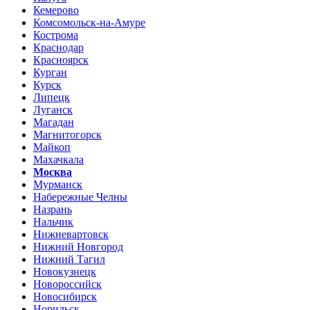
Кемерово
Комсомольск-на-Амуре
Кострома
Краснодар
Красноярск
Курган
Курск
Липецк
Луганск
Магадан
Магнитогорск
Майкоп
Махачкала
Москва
Мурманск
Набережные Челны
Назрань
Нальчик
Нижневартовск
Нижний Новгород
Нижний Тагил
Новокузнецк
Новороссийск
Новосибирск
Норильск