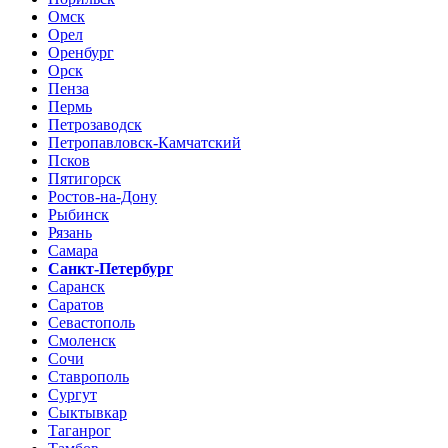
Омск
Орел
Оренбург
Орск
Пенза
Пермь
Петрозаводск
Петропавловск-Камчатский
Псков
Пятигорск
Ростов-на-Дону
Рыбинск
Рязань
Самара
Санкт-Петербург
Саранск
Саратов
Севастополь
Смоленск
Сочи
Ставрополь
Сургут
Сыктывкар
Таганрог