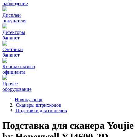
наблюдение
Дисплеи
покупателя
Детекторы
банкнот
Счетчики
банкнот
Кнопки вызова
официанта
Прочее
оборудование
Новокузнецк
Сканеры штрихкодов
Подставки для сканеров
Подставка для сканера Youjie
by Honeywell YJ4600-2D