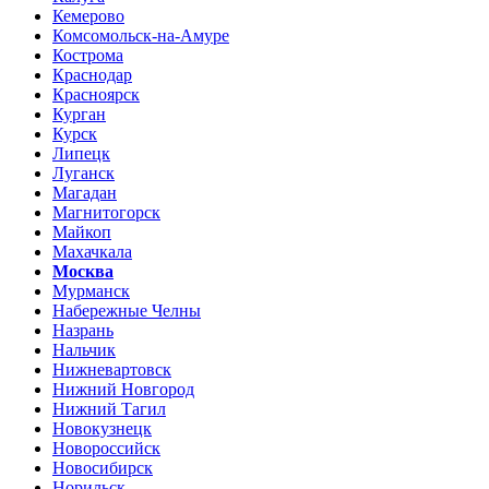
Кемерово
Комсомольск-на-Амуре
Кострома
Краснодар
Красноярск
Курган
Курск
Липецк
Луганск
Магадан
Магнитогорск
Майкоп
Махачкала
Москва
Мурманск
Набережные Челны
Назрань
Нальчик
Нижневартовск
Нижний Новгород
Нижний Тагил
Новокузнецк
Новороссийск
Новосибирск
Норильск