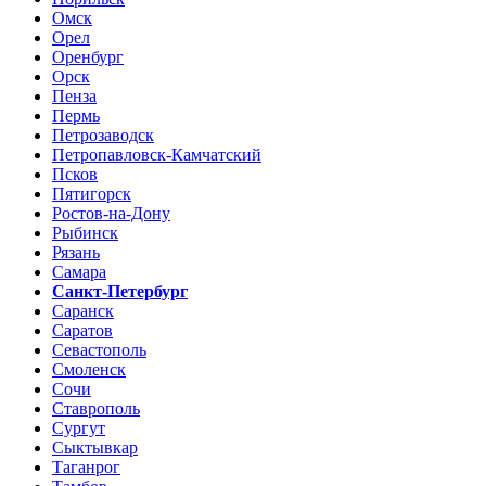
Омск
Орел
Оренбург
Орск
Пенза
Пермь
Петрозаводск
Петропавловск-Камчатский
Псков
Пятигорск
Ростов-на-Дону
Рыбинск
Рязань
Самара
Санкт-Петербург
Саранск
Саратов
Севастополь
Смоленск
Сочи
Ставрополь
Сургут
Сыктывкар
Таганрог