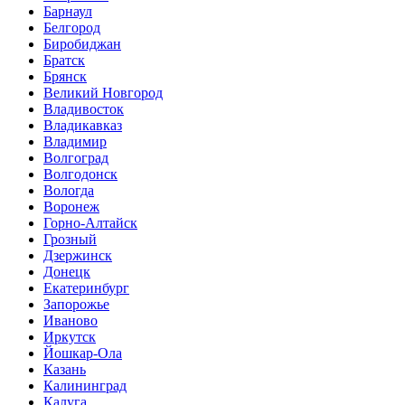
Барнаул
Белгород
Биробиджан
Братск
Брянск
Великий Новгород
Владивосток
Владикавказ
Владимир
Волгоград
Волгодонск
Вологда
Воронеж
Горно-Алтайск
Грозный
Дзержинск
Донецк
Екатеринбург
Запорожье
Иваново
Иркутск
Йошкар-Ола
Казань
Калининград
Калуга