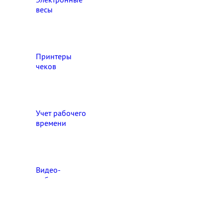
весы
Принтеры
чеков
Учет рабочего
времени
Видео‑
наблюдение
Выберите свой город

Абакан
Ангарск