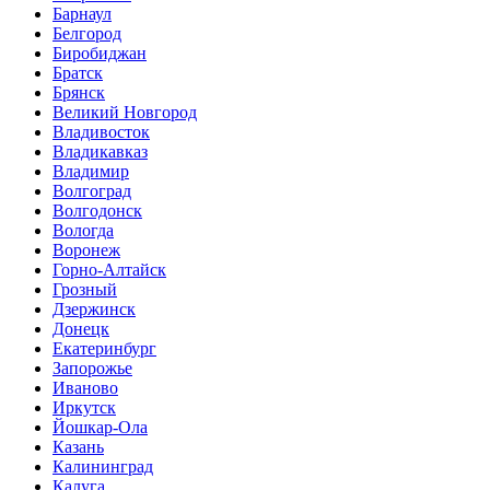
Барнаул
Белгород
Биробиджан
Братск
Брянск
Великий Новгород
Владивосток
Владикавказ
Владимир
Волгоград
Волгодонск
Вологда
Воронеж
Горно-Алтайск
Грозный
Дзержинск
Донецк
Екатеринбург
Запорожье
Иваново
Иркутск
Йошкар-Ола
Казань
Калининград
Калуга