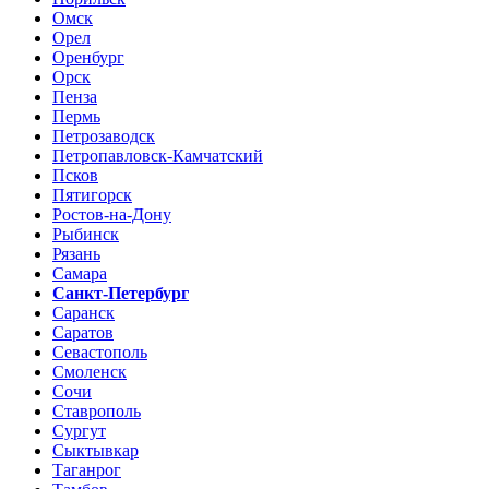
Омск
Орел
Оренбург
Орск
Пенза
Пермь
Петрозаводск
Петропавловск-Камчатский
Псков
Пятигорск
Ростов-на-Дону
Рыбинск
Рязань
Самара
Санкт-Петербург
Саранск
Саратов
Севастополь
Смоленск
Сочи
Ставрополь
Сургут
Сыктывкар
Таганрог