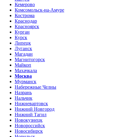
Кемерово
Комсомольск-на-Амуре
Кострома
Краснодар
Красноярск
Курган
Курск
Липецк
Луганск
Магадан
Магнитогорск
Майкоп
Махачкала
Москва
Мурманск
Набережные Челны
Назрань
Нальчик
Нижневартовск
Нижний Новгород
Нижний Тагил
Новокузнецк
Новороссийск
Новосибирск
Норильск