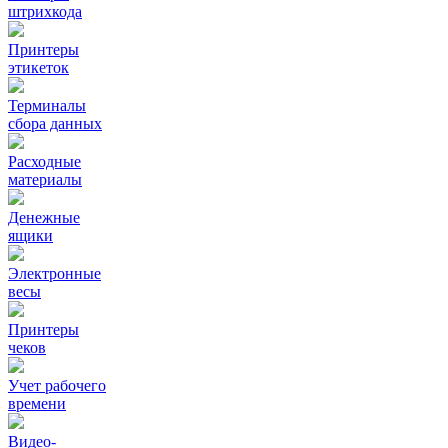
штрихкода
Принтеры
этикеток
Терминалы
сбора данных
Расходные
материалы
Денежные
ящики
Электронные
весы
Принтеры
чеков
Учет рабочего
времени
Видео‑