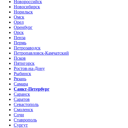
Новороссийск
Новосибирск
Норильск
Омск
Орел
Оренбург
Орск
Пенза
Пермь
Петрозаводск
Петропавловск-Камчатский
Псков
Пятигорск
Ростов-на-Дону
Рыбинск
Рязань
Самара
Санкт-Петербург
Саранск
Саратов
Севастополь
Смоленск
Сочи
Ставрополь
Сургут