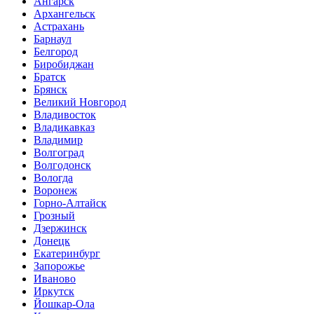
Ангарск
Архангельск
Астрахань
Барнаул
Белгород
Биробиджан
Братск
Брянск
Великий Новгород
Владивосток
Владикавказ
Владимир
Волгоград
Волгодонск
Вологда
Воронеж
Горно-Алтайск
Грозный
Дзержинск
Донецк
Екатеринбург
Запорожье
Иваново
Иркутск
Йошкар-Ола