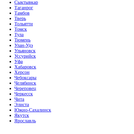
Сыктывкар
Таганрог
Тамбов
Тверь
Тольятти
Томск
Тула
Тюмень
Улан-Удэ
Ульяновск
Уссурийск
Уфа
Хабаровск
Херсон
Чебоксары
Челябинск
Череповец
Черкесск
Чита
Элиста
Южно-Сахалинск
Якутск
Ярославль