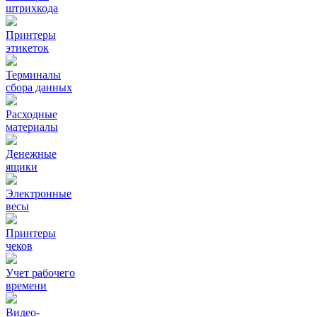
штрихкода
Принтеры
этикеток
Терминалы
сбора данных
Расходные
материалы
Денежные
ящики
Электронные
весы
Принтеры
чеков
Учет рабочего
времени
Видео‑