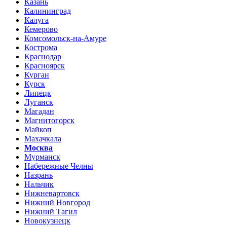
Казань
Калининград
Калуга
Кемерово
Комсомольск-на-Амуре
Кострома
Краснодар
Красноярск
Курган
Курск
Липецк
Луганск
Магадан
Магнитогорск
Майкоп
Махачкала
Москва
Мурманск
Набережные Челны
Назрань
Нальчик
Нижневартовск
Нижний Новгород
Нижний Тагил
Новокузнецк