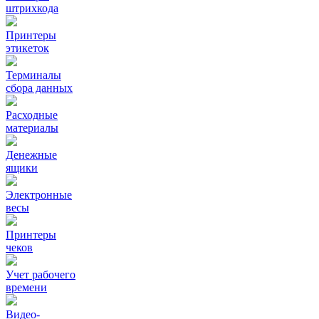
штрихкода
Принтеры
этикеток
Терминалы
сбора данных
Расходные
материалы
Денежные
ящики
Электронные
весы
Принтеры
чеков
Учет рабочего
времени
Видео‑