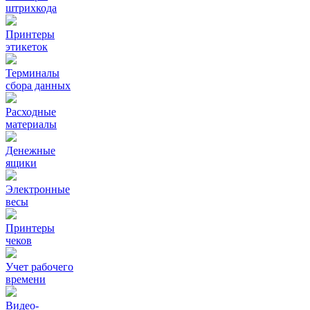
штрихкода
Принтеры
этикеток
Терминалы
сбора данных
Расходные
материалы
Денежные
ящики
Электронные
весы
Принтеры
чеков
Учет рабочего
времени
Видео‑