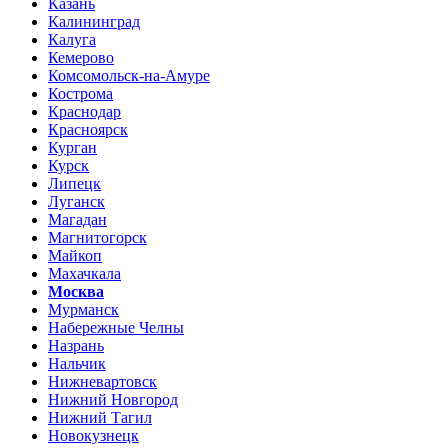
Казань
Калининград
Калуга
Кемерово
Комсомольск-на-Амуре
Кострома
Краснодар
Красноярск
Курган
Курск
Липецк
Луганск
Магадан
Магнитогорск
Майкоп
Махачкала
Москва
Мурманск
Набережные Челны
Назрань
Нальчик
Нижневартовск
Нижний Новгород
Нижний Тагил
Новокузнецк