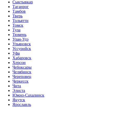
Сыктывкар
Таганрог
Тамбов
Тверь
Тольятти
Томск
Тула
Тюмень
Улан-Удэ
Ульяновск
Уссурийск
Уфа
Хабаровск
Херсон
Чебоксары
Челябинск
Череповец
Черкесск
Чита
Элиста
Южно-Сахалинск
Якутск
Ярославль