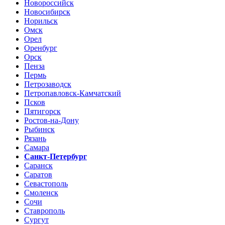
Новороссийск
Новосибирск
Норильск
Омск
Орел
Оренбург
Орск
Пенза
Пермь
Петрозаводск
Петропавловск-Камчатский
Псков
Пятигорск
Ростов-на-Дону
Рыбинск
Рязань
Самара
Санкт-Петербург
Саранск
Саратов
Севастополь
Смоленск
Сочи
Ставрополь
Сургут