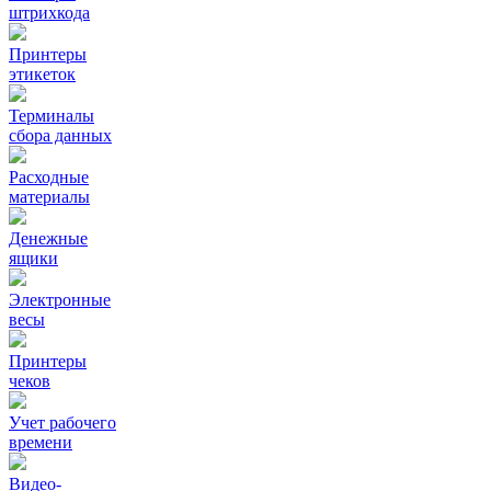
штрихкода
Принтеры
этикеток
Терминалы
сбора данных
Расходные
материалы
Денежные
ящики
Электронные
весы
Принтеры
чеков
Учет рабочего
времени
Видео‑