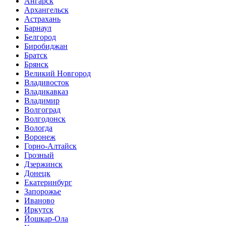
Ангарск
Архангельск
Астрахань
Барнаул
Белгород
Биробиджан
Братск
Брянск
Великий Новгород
Владивосток
Владикавказ
Владимир
Волгоград
Волгодонск
Вологда
Воронеж
Горно-Алтайск
Грозный
Дзержинск
Донецк
Екатеринбург
Запорожье
Иваново
Иркутск
Йошкар-Ола