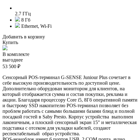
2.7 ГГц
8 Гб
Ethernet, Wi-Fi
Добавить в корзину
Купить
В комплекте
выгоднее
53 500 ₽
Сенсорный POS-терминал G-SENSE Juniour Plus сочетает в
себе высокую производительность по доступной цене.
Дополнительно оборудован монитором для клиентов, на
который отображается сумма и состав покупки, реклама и
акции. Благодаря п
роцессору Core i5, 8Гб оперативной памяти
и быстрому SSD накопителю POS-терминал позволяет без
проблем работать с самыми большими базами блюд и полной
посадкой гостей в Saby Presto. Корпус устройства выполнен
лаконичным, а плоский сенсорный экран 15" и металлическая
подставка с отсеком для укладки кабелей, создают
респектабельный образ устройства.
POS-моноблок имеет 6 портов USB, 2 COM порта, аудио