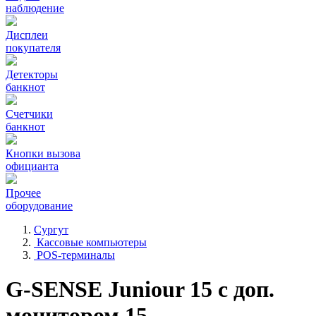
наблюдение
Дисплеи
покупателя
Детекторы
банкнот
Счетчики
банкнот
Кнопки вызова
официанта
Прочее
оборудование
Сургут
Кассовые компьютеры
POS-терминалы
G-SENSE Juniour 15 с доп.
монитором 15