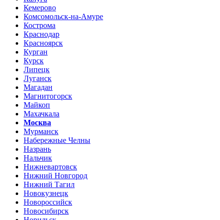
Кемерово
Комсомольск-на-Амуре
Кострома
Краснодар
Красноярск
Курган
Курск
Липецк
Луганск
Магадан
Магнитогорск
Майкоп
Махачкала
Москва
Мурманск
Набережные Челны
Назрань
Нальчик
Нижневартовск
Нижний Новгород
Нижний Тагил
Новокузнецк
Новороссийск
Новосибирск
Норильск