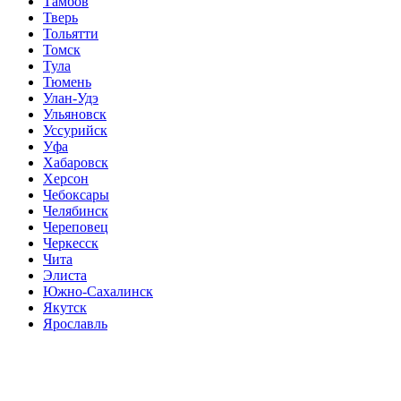
Тамбов
Тверь
Тольятти
Томск
Тула
Тюмень
Улан-Удэ
Ульяновск
Уссурийск
Уфа
Хабаровск
Херсон
Чебоксары
Челябинск
Череповец
Черкесск
Чита
Элиста
Южно-Сахалинск
Якутск
Ярославль