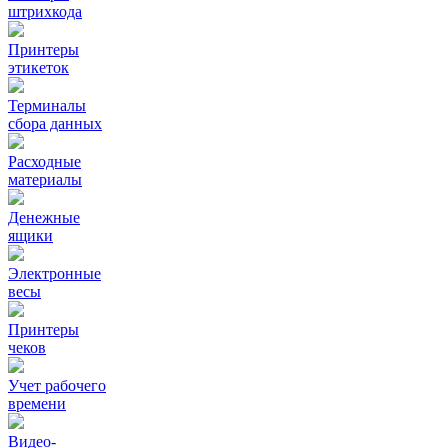
штрихкода
Принтеры
этикеток
Терминалы
сбора данных
Расходные
материалы
Денежные
ящики
Электронные
весы
Принтеры
чеков
Учет рабочего
времени
Видео‑