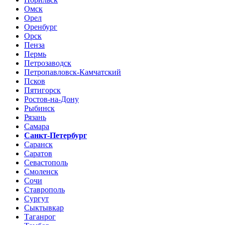
Омск
Орел
Оренбург
Орск
Пенза
Пермь
Петрозаводск
Петропавловск-Камчатский
Псков
Пятигорск
Ростов-на-Дону
Рыбинск
Рязань
Самара
Санкт-Петербург
Саранск
Саратов
Севастополь
Смоленск
Сочи
Ставрополь
Сургут
Сыктывкар
Таганрог