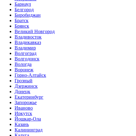
Барнаул
Белгород
Биробиджан
Братск
Брянск
Великий Новгород
Владивосток
Владикавказ
Владимир
Волгоград
Волгодонск
Вологда
Воронеж
Горно-Алтайск
Грозный
Дзержинск
Донецк
Екатеринбург
Запорожье
Иваново
Иркутск
Йошкар-Ола
Казань
Калининград
Калуга