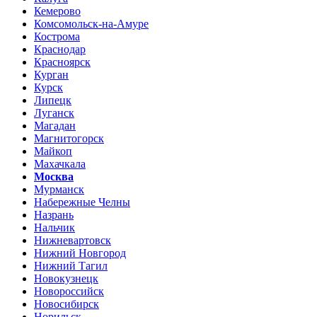
Кемерово
Комсомольск-на-Амуре
Кострома
Краснодар
Красноярск
Курган
Курск
Липецк
Луганск
Магадан
Магнитогорск
Майкоп
Махачкала
Москва
Мурманск
Набережные Челны
Назрань
Нальчик
Нижневартовск
Нижний Новгород
Нижний Тагил
Новокузнецк
Новороссийск
Новосибирск
Норильск