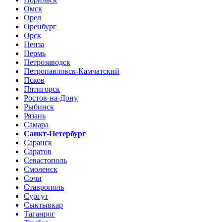
Омск
Орел
Оренбург
Орск
Пенза
Пермь
Петрозаводск
Петропавловск-Камчатский
Псков
Пятигорск
Ростов-на-Дону
Рыбинск
Рязань
Самара
Санкт-Петербург
Саранск
Саратов
Севастополь
Смоленск
Сочи
Ставрополь
Сургут
Сыктывкар
Таганрог