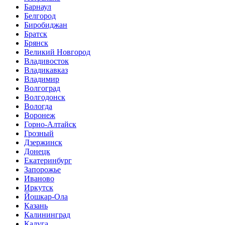
Барнаул
Белгород
Биробиджан
Братск
Брянск
Великий Новгород
Владивосток
Владикавказ
Владимир
Волгоград
Волгодонск
Вологда
Воронеж
Горно-Алтайск
Грозный
Дзержинск
Донецк
Екатеринбург
Запорожье
Иваново
Иркутск
Йошкар-Ола
Казань
Калининград
Калуга