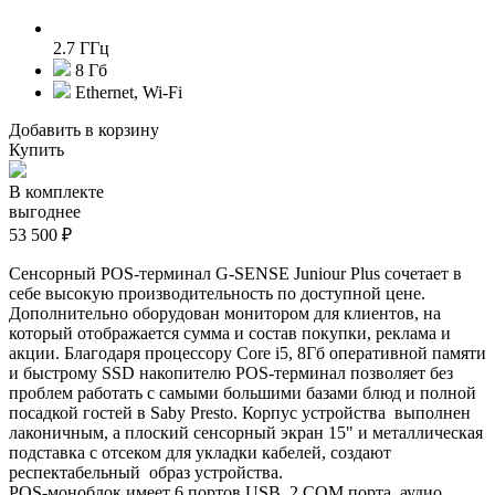
2.7 ГГц
8 Гб
Ethernet, Wi-Fi
Добавить в корзину
Купить
В комплекте
выгоднее
53 500 ₽
Сенсорный POS-терминал G-SENSE Juniour Plus сочетает в
себе высокую производительность по доступной цене.
Дополнительно оборудован монитором для клиентов, на
который отображается сумма и состав покупки, реклама и
акции. Благодаря п
роцессору Core i5, 8Гб оперативной памяти
и быстрому SSD накопителю POS-терминал позволяет без
проблем работать с самыми большими базами блюд и полной
посадкой гостей в Saby Presto. Корпус устройства выполнен
лаконичным, а плоский сенсорный экран 15" и металлическая
подставка с отсеком для укладки кабелей, создают
респектабельный образ устройства.
POS-моноблок имеет 6 портов USB, 2 COM порта, аудио