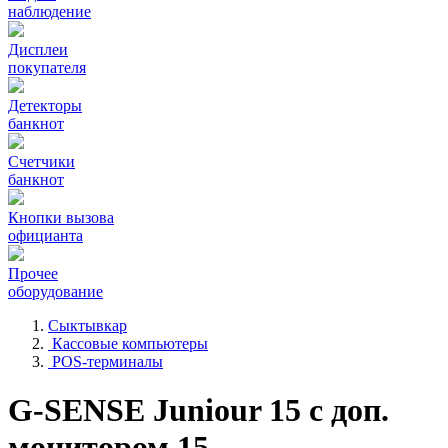
наблюдение
Дисплеи
покупателя
Детекторы
банкнот
Счетчики
банкнот
Кнопки вызова
официанта
Прочее
оборудование
Сыктывкар
Кассовые компьютеры
POS-терминалы
G-SENSE Juniour 15 с доп.
монитором 15