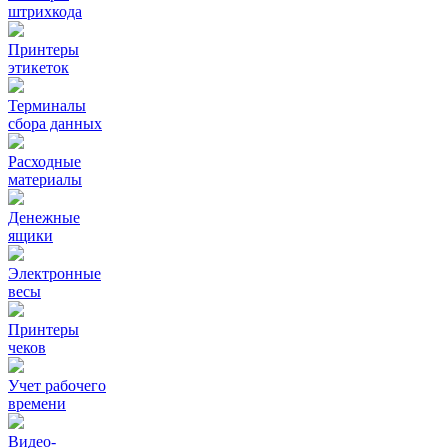
штрихкода
Принтеры
этикеток
Терминалы
сбора данных
Расходные
материалы
Денежные
ящики
Электронные
весы
Принтеры
чеков
Учет рабочего
времени
Видео‑