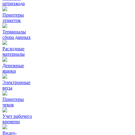
штрихкода
Принтеры
этикеток
Терминалы
сбора данных
Расходные
материалы
Денежные
ящики
Электронные
весы
Принтеры
чеков
Учет рабочего
времени
Видео‑