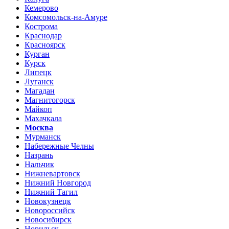
Кемерово
Комсомольск-на-Амуре
Кострома
Краснодар
Красноярск
Курган
Курск
Липецк
Луганск
Магадан
Магнитогорск
Майкоп
Махачкала
Москва
Мурманск
Набережные Челны
Назрань
Нальчик
Нижневартовск
Нижний Новгород
Нижний Тагил
Новокузнецк
Новороссийск
Новосибирск
Норильск