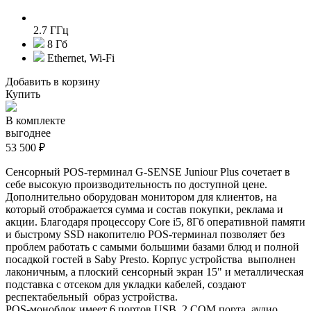
2.7 ГГц
8 Гб
Ethernet, Wi-Fi
Добавить в корзину
Купить
В комплекте
выгоднее
53 500 ₽
Сенсорный POS-терминал G-SENSE Juniour Plus сочетает в
себе высокую производительность по доступной цене.
Дополнительно оборудован монитором для клиентов, на
который отображается сумма и состав покупки, реклама и
акции. Благодаря п
роцессору Core i5, 8Гб оперативной памяти
и быстрому SSD накопителю POS-терминал позволяет без
проблем работать с самыми большими базами блюд и полной
посадкой гостей в Saby Presto. Корпус устройства выполнен
лаконичным, а плоский сенсорный экран 15" и металлическая
подставка с отсеком для укладки кабелей, создают
респектабельный образ устройства.
POS-моноблок имеет 6 портов USB, 2 COM порта, аудио