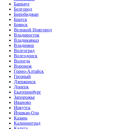
Барнаул
Белгород
Биробиджан
Братск
Брянск
Великий Новгород
Владивосток
Владикавказ
Владимир
Волгоград
Волгодонск
Вологда
Воронеж
Горно-Алтайск
Грозный
Дзержинск
Донецк
Екатеринбург
Запорожье
Иваново
Иркутск
Йошкар-Ола
Казань
Калининград
Калуга