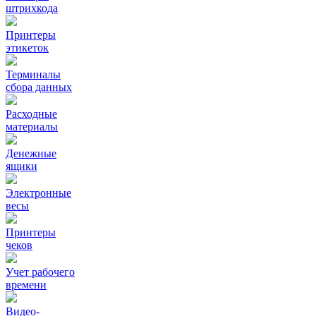
штрихкода
Принтеры
этикеток
Терминалы
сбора данных
Расходные
материалы
Денежные
ящики
Электронные
весы
Принтеры
чеков
Учет рабочего
времени
Видео‑