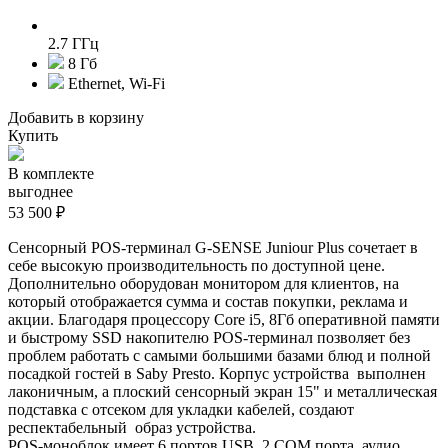
2.7 ГГц
8 Гб
Ethernet, Wi-Fi
Добавить в корзину
Купить
В комплекте
выгоднее
53 500 ₽
Сенсорный POS-терминал G-SENSE Juniour Plus сочетает в
себе высокую производительность по доступной цене.
Дополнительно оборудован монитором для клиентов, на
который отображается сумма и состав покупки, реклама и
акции. Благодаря п
роцессору Core i5, 8Гб оперативной памяти
и быстрому SSD накопителю POS-терминал позволяет без
проблем работать с самыми большими базами блюд и полной
посадкой гостей в Saby Presto. Корпус устройства выполнен
лаконичным, а плоский сенсорный экран 15" и металлическая
подставка с отсеком для укладки кабелей, создают
респектабельный образ устройства.
POS-моноблок имеет 6 портов USB, 2 COM порта, аудио