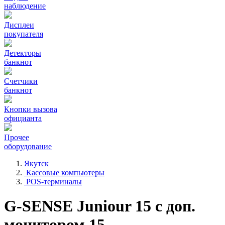
наблюдение
Дисплеи
покупателя
Детекторы
банкнот
Счетчики
банкнот
Кнопки вызова
официанта
Прочее
оборудование
Якутск
Кассовые компьютеры
POS-терминалы
G-SENSE Juniour 15 с доп.
монитором 15