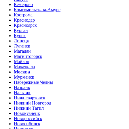
Кемерово
Комсомольск-на-Амуре
Кострома
Краснодар
Красноярск
Курган
Курск
Липецк
Луганск
Магадан
Магнитогорск
Майкоп
Махачкала
Москва
Мурманск
Набережные Челны
Назрань
Нальчик
Нижневартовск
Нижний Новгород
Нижний Тагил
Новокузнецк
Новороссийск
Новосибирск
Норильск