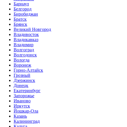
Барнаул
Белгород
Биробиджан
Братск
Брянск
Великий Новгород
Владивосток
Владикавказ
Владимир
Волгоград
Волгодонск
Вологда
Воронеж
Горно-Алтайск
Грозный
Дзержинск
Донецк
Екатеринбург
Запорожье
Иваново
Иркутск
Йошкар-Ола
Казань
Калининград
Калуга