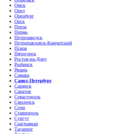
Омск
Орел
Оренбург
Орск
Пенза
Пермь
Петрозаводск
Петропавловск-Камчатский
Псков
Пятигорск
Ростов-на-Дону
Рыбинск
Рязань
Самара
Санкт-Петербург
Саранск
Саратов
Севастополь
Смоленск
Сочи
Ставрополь
Сургут
Сыктывкар
Таганрог