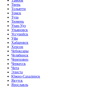
Тамбов
Тверь
Тольятти
Томск
Тула
Тюмень
Улан-Удэ
Ульяновск
Уссурийск
Уфа
Хабаровск
Херсон
Чебоксары
Челябинск
Череповец
Черкесск
Чита
Элиста
Южно-Сахалинск
Якутск
Ярославль