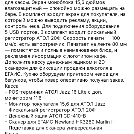
для кассы. Экран моноблока 15,6 дюймов
влагозащитный — спокойно можно размещать на
баре. В комплект входит экран для покупателя, на
который можно выводить рекламу, акции,
контроль чека. Для подключения оборудования —
5 USB-портов. В комплект входит фискальный
регистратор АТОЛ 20Ф. Скорость печати — 100
мм/с, есть автоотрезчик. Печатает на ленте 80 мм
— поместятся и полные наименования блюд, и
рекламная информация с логотипом кафе.
Дополните кассу денежным ящиком и 2D-
сканером для фиксации продажи алкоголя в
ЕГАИС. Кухню оборудуем принтером чеков для
бегунков, чтобы повар оперативно получал заказ.
Касса
– POS-терминал АТОЛ Jazz 16 Lite c доп.
монитором 11,6
– Монитор покупателя 15,6 для АТОЛ Jazz
– Фискальный регистратор АТОЛ 20Ф
– Денежный ящик АТОЛ CD-410-В
– Сканер для ЕГАИС Newland HR3280 Marlin II
– Подставка для сканера универсальная
Кухня