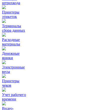
штрихкода
Принтеры
этикеток
Терминалы
сбора данных
Расходные
материалы
Денежные
ящики
Электронные
весы
Принтеры
чеков
Учет рабочего
времени
Видео‑