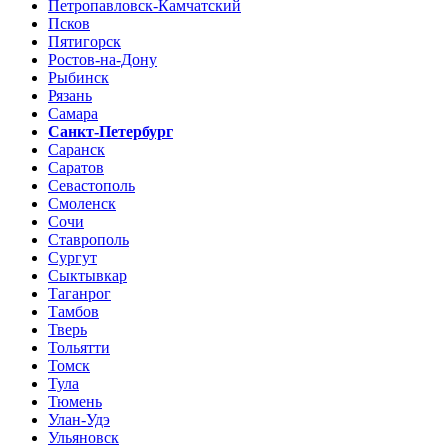
Петропавловск-Камчатский
Псков
Пятигорск
Ростов-на-Дону
Рыбинск
Рязань
Самара
Санкт-Петербург
Саранск
Саратов
Севастополь
Смоленск
Сочи
Ставрополь
Сургут
Сыктывкар
Таганрог
Тамбов
Тверь
Тольятти
Томск
Тула
Тюмень
Улан-Удэ
Ульяновск