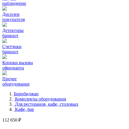
наблюдение
Дисплеи
покупателя
Детекторы
банкнот
Счетчики
банкнот
Кнопки вызова
официанта
Прочее
оборудование
Биробиджан
Комплекты оборудования
Для ресторанов, кафе, столовых
Кафе, бар
112 650 ₽