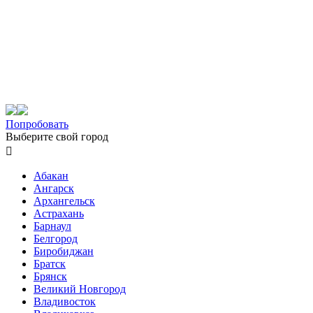
Попробовать
Выберите свой город

Абакан
Ангарск
Архангельск
Астрахань
Барнаул
Белгород
Биробиджан
Братск
Брянск
Великий Новгород
Владивосток