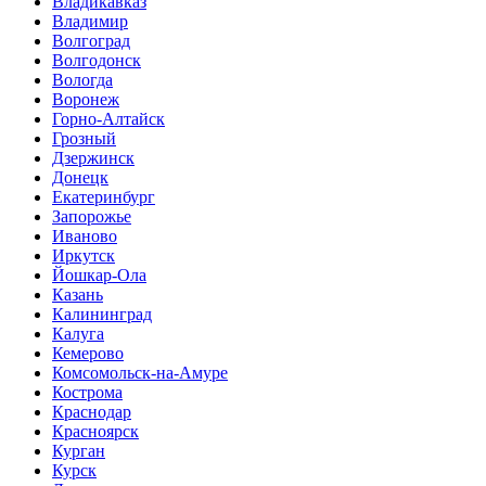
Владикавказ
Владимир
Волгоград
Волгодонск
Вологда
Воронеж
Горно-Алтайск
Грозный
Дзержинск
Донецк
Екатеринбург
Запорожье
Иваново
Иркутск
Йошкар-Ола
Казань
Калининград
Калуга
Кемерово
Комсомольск-на-Амуре
Кострома
Краснодар
Красноярск
Курган
Курск