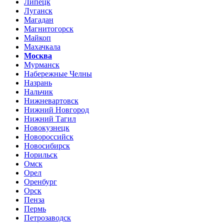
Липецк
Луганск
Магадан
Магнитогорск
Майкоп
Махачкала
Москва
Мурманск
Набережные Челны
Назрань
Нальчик
Нижневартовск
Нижний Новгород
Нижний Тагил
Новокузнецк
Новороссийск
Новосибирск
Норильск
Омск
Орел
Оренбург
Орск
Пенза
Пермь
Петрозаводск