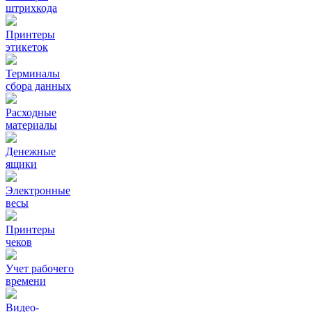
штрихкода
Принтеры
этикеток
Терминалы
сбора данных
Расходные
материалы
Денежные
ящики
Электронные
весы
Принтеры
чеков
Учет рабочего
времени
Видео‑