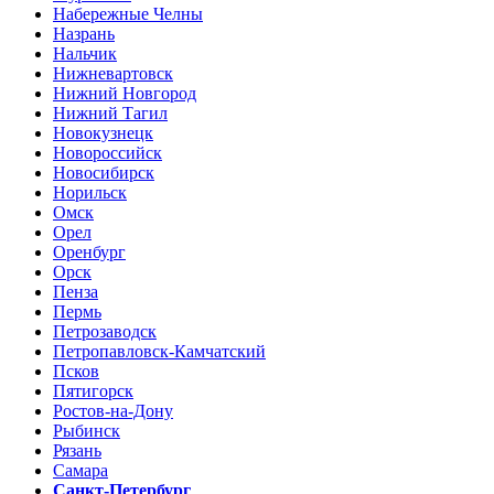
Набережные Челны
Назрань
Нальчик
Нижневартовск
Нижний Новгород
Нижний Тагил
Новокузнецк
Новороссийск
Новосибирск
Норильск
Омск
Орел
Оренбург
Орск
Пенза
Пермь
Петрозаводск
Петропавловск-Камчатский
Псков
Пятигорск
Ростов-на-Дону
Рыбинск
Рязань
Самара
Санкт-Петербург