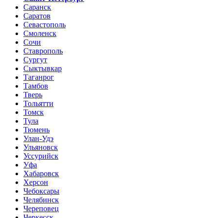
Саранск
Саратов
Севастополь
Смоленск
Сочи
Ставрополь
Сургут
Сыктывкар
Таганрог
Тамбов
Тверь
Тольятти
Томск
Тула
Тюмень
Улан-Удэ
Ульяновск
Уссурийск
Уфа
Хабаровск
Херсон
Чебоксары
Челябинск
Череповец
Черкесск