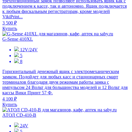
трехпозиционный замок позволяют использовать ящик как с
подключением к кассе, так и автономно. Ящик подключается
к любым фискальным регистраторам, кроме моделей
VikiPrint...
3 500 ₽
Купить
G-Sense 410XL
12V/24V
5
8
Горизонтальный денежный ящик с электромеханическим
замком. Подойдет для любых касс и стационарных смарт
терминалов благодаря двум режимам работы замка с
импульсом 24 Вольт для большинства моделей и 12 Вольт для
кассы Вики Принт 57 Ф.
4 100 ₽
Купить
АТОЛ CD-410-В
24V
5