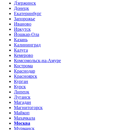
Дзержинск
Донецк
Екатеринбург
Запорожье
Иваново
Иркутск
Йошкар-Ола
Казань
Калининград
Калуга
Кемерово
Комсомольск-на-Амуре
Кострома
Краснодар
Красноярск
Курган
Курск
Липецк
Луганск
Магадан
Магнитогорск
Майкоп
Махачкала
Москва
Мурманск