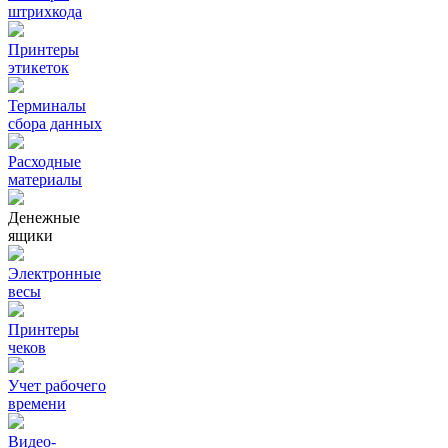
штрихкода
Принтеры
этикеток
Терминалы
сбора данных
Расходные
материалы
Денежные
ящики
Электронные
весы
Принтеры
чеков
Учет рабочего
времени
Видео‑