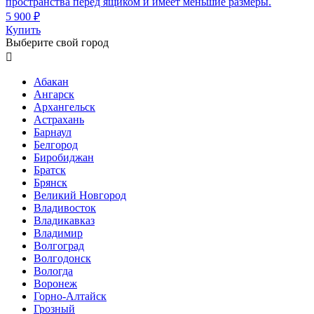
пространства перед ящиком и имеет меньшие размеры.
5 900 ₽
Купить
Выберите свой город

Абакан
Ангарск
Архангельск
Астрахань
Барнаул
Белгород
Биробиджан
Братск
Брянск
Великий Новгород
Владивосток
Владикавказ
Владимир
Волгоград
Волгодонск
Вологда
Воронеж
Горно-Алтайск
Грозный