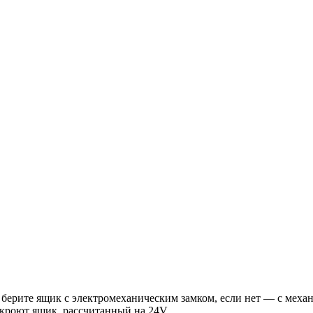
берите ящик с электромеханическим замком, если нет — с меха
 откроют ящик, рассчитанный на 24V.