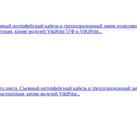
ный интерфейсный кабель и трехпозиционный замок позволяют и
ам, кроме моделей VikiPrint 57Ф и ViKiPrint...
о цвета. Съемный интерфейсный кабель и трехпозиционный замо
траторам, кроме моделей VikiPrint...