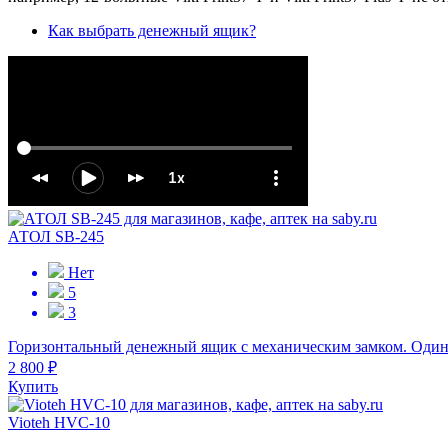
Как выбрать денежный ящик?
АТОЛ SB-245
Нет
5
3
Горизонтальный денежный ящик с механическим замком. Один
2 800 ₽
Купить
Vioteh HVC-10