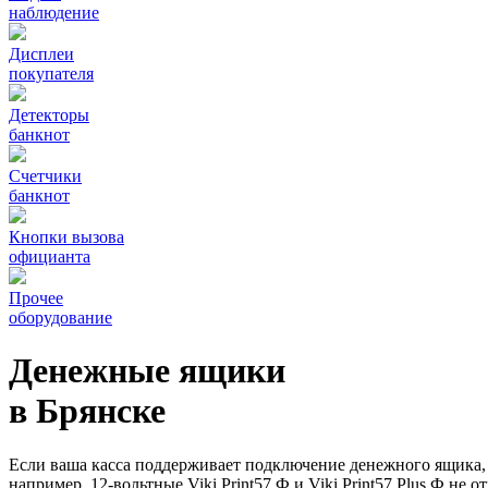
наблюдение
Дисплеи
покупателя
Детекторы
банкнот
Счетчики
банкнот
Кнопки вызова
официанта
Прочее
оборудование
Денежные ящики
в Брянске
Если ваша касса поддерживает подключение денежного ящика, 
например, 12-вольтные Viki Print57 Ф и Viki Print57 Plus Ф не