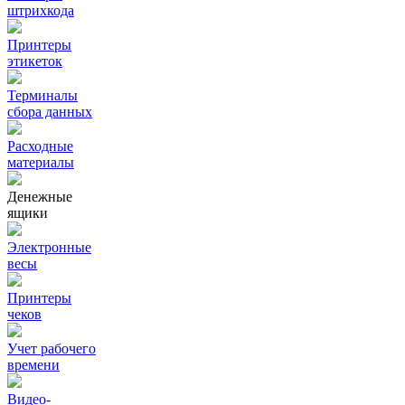
штрихкода
Принтеры
этикеток
Терминалы
сбора данных
Расходные
материалы
Денежные
ящики
Электронные
весы
Принтеры
чеков
Учет рабочего
времени
Видео‑