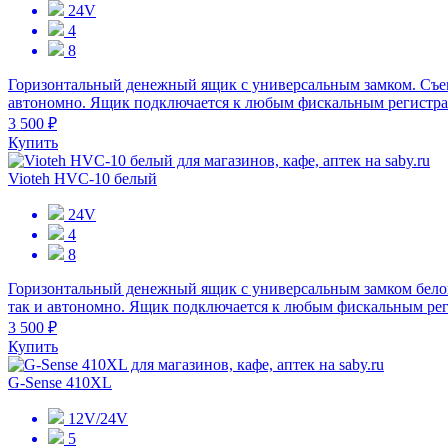
24V
4
8
Горизонтальный денежный ящик с универсальным замком. Съем
автономно. Ящик подключается к любым фискальным регистратор
3 500 ₽
Купить
Vioteh HVC-10 белый
24V
4
8
Горизонтальный денежный ящик с универсальным замком белог
так и автономно. Ящик подключается к любым фискальным регис
3 500 ₽
Купить
G-Sense 410XL
12V/24V
5