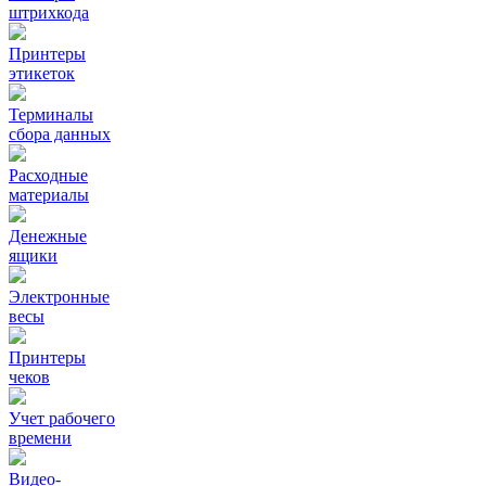
штрихкода
Принтеры
этикеток
Терминалы
сбора данных
Расходные
материалы
Денежные
ящики
Электронные
весы
Принтеры
чеков
Учет рабочего
времени
Видео‑