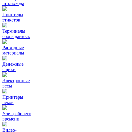
штрихкода
Принтеры
этикеток
Терминалы
сбора данных
Расходные
материалы
Денежные
ящики
Электронные
весы
Принтеры
чеков
Учет рабочего
времени
Видео‑