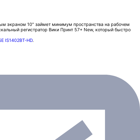
рным экраном 10" займет минимум пространства на рабочем
скальный регистратор Вики Принт 57+ New, который быстро
E IS1402BT-HD
.