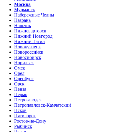
Москва
Мурманск
Набережные Челны
Назрань
Нальчик
Нижневартовск
Нижний Новгород
Нижний Тагил
Новокузнецк
Новороссийск
Новосибирск
Норильск
Омск
Орел
Оренбург
Орск
Пенза
Пермь
Петрозаводск
Петропавловск-Камчатский
Псков
Пятигорск
Ростов-на-Дону
Рыбинск
Рязань