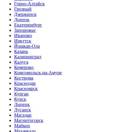
Горно-Алтайск
Грозный
Дзержинск
Донецк
Екатеринбург
Запорожье
Иваново
Иркутск
Йошкар-Ола
Казань
Калининград
Калуга
Кемерово
Комсомольск-на-Амуре
Кострома
Краснодар
Красноярск
Курган
Курск
Липецк
Луганск
Магадан
Магнитогорск
Майкоп
Махачкала