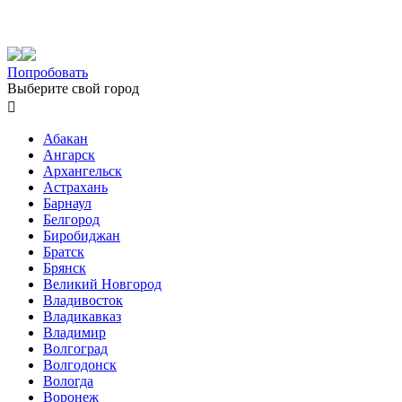
Попробовать
Выберите свой город

Абакан
Ангарск
Архангельск
Астрахань
Барнаул
Белгород
Биробиджан
Братск
Брянск
Великий Новгород
Владивосток
Владикавказ
Владимир
Волгоград
Волгодонск
Вологда
Воронеж