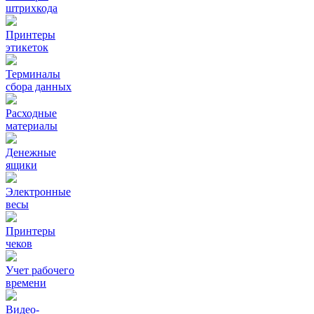
штрихкода
Принтеры
этикеток
Терминалы
сбора данных
Расходные
материалы
Денежные
ящики
Электронные
весы
Принтеры
чеков
Учет рабочего
времени
Видео‑