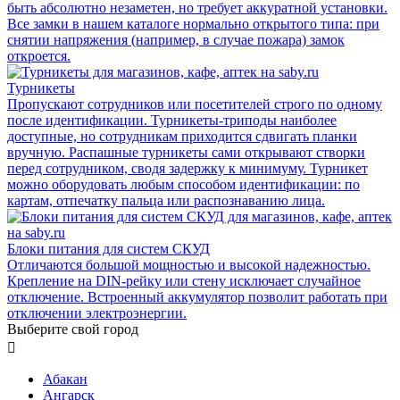
быть абсолютно незаметен, но требует аккуратной установки.
Все замки в нашем каталоге нормально открытого типа: при
снятии напряжения (например, в случае пожара) замок
откроется.
Турникеты
Пропускают сотрудников или посетителей строго по одному
после идентификации. Турникеты-триподы наиболее
доступные, но сотрудникам приходится сдвигать планки
вручную. Распашные турникеты сами открывают створки
перед сотрудником, сводя задержку к минимуму. Турникет
можно оборудовать любым способом идентификации: по
картам, отпечатку пальца или распознаванию лица.
Блоки питания для систем СКУД
Отличаются большой мощностью и высокой надежностью.
Крепление на DIN-рейку или стену исключает случайное
отключение. Встроенный аккумулятор позволит работать при
отключении электроэнергии.
Выберите свой город

Абакан
Ангарск