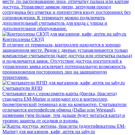
месте, по распознаванию лица, отпечатку пальца или картам
доступа. Управляют замком двери, затрудняя проход
сотрудника без отметки и препятствуя входу посторонних без
сопровождения. К терминалу можно подключить
дополнительный считыватель для входа с улицы и
дополнительное оборудование.
Контроллеры СКУД
В отличие от терминала, контроллер находится в хорошо
защищенном месте. Рядом с дверью устанавливаются только
компактные считыватели (карт доступа или отпечатка пальца)
и подключается замок. Отсутствие доступа посетителей к
управлению замка исключает потенциальную возможность
проникновения посторонних лиц на защищенную
территорию.
Считыватели RFID
Считывают код с проксимити-карты (брелка, браслета)
стандарта ЕМ-Marine и передают его в контроллер,
биометрический терминал или на компьютер. Считыватели
отличаются интерфейсом обмена (Dallas или Wiegand),
размерами (чем больше, тем дальше будет читаться карта) и
уровню защиты от осадков и взлома.