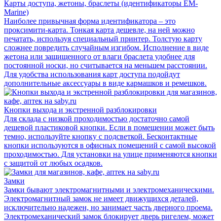
Карты доступа, жетоны, браслеты (идентификаторы EM-
Marine)
Наиболее привычная форма идентификатора – это
проксимити-карта. Тонкая карта дешевле, на ней можно
печатать, используя специальный принтер. Толстую карту
сложнее повредить случайным изгибом. Исполнение в виде
жетона или защищенного от влаги браслета удобнее для
постоянной носки, но считывается на меньшем расстоянии.
Для удобства использования карт доступа подойдут
дополнительные аксессуары в виде кармашков и ремешков.
Кнопки выхода и экстренной разблокировки
Для склада с низкой проходимостью достаточно самой
дешевой пластиковой кнопки. Если в помещении может быть
темно, используйте кнопку с подсветкой. Бесконтактные
кнопки используются в офисных помещений с самой высокой
проходимостью. Для установки на улице применяются кнопки
с защитой от любых осадков.
Замки
Замки бывают электромагнитными и электромеханическими.
Электромагнитный замок не имеет движущихся деталей,
исключительно надежен, но занимает часть дверного проема.
Электромеханический замок блокирует дверь ригелем, может