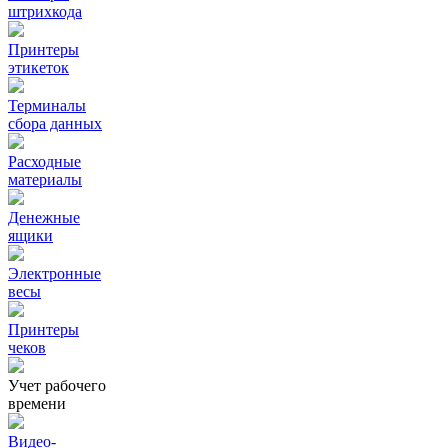
штрихкода
Принтеры
этикеток
Терминалы
сбора данных
Расходные
материалы
Денежные
ящики
Электронные
весы
Принтеры
чеков
Учет рабочего
времени
Видео‑