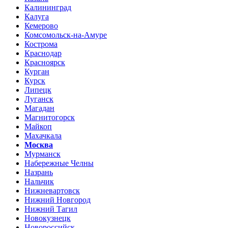
Калининград
Калуга
Кемерово
Комсомольск-на-Амуре
Кострома
Краснодар
Красноярск
Курган
Курск
Липецк
Луганск
Магадан
Магнитогорск
Майкоп
Махачкала
Москва
Мурманск
Набережные Челны
Назрань
Нальчик
Нижневартовск
Нижний Новгород
Нижний Тагил
Новокузнецк
Новороссийск