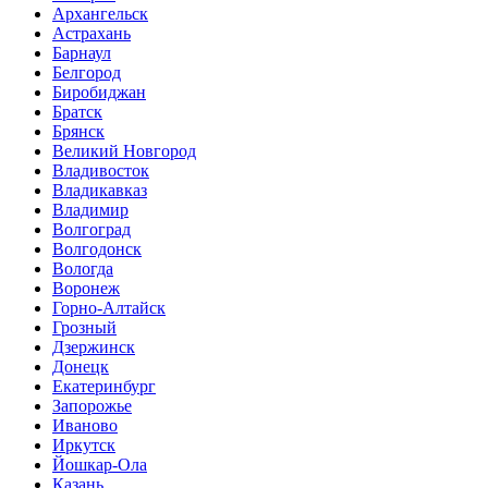
Архангельск
Астрахань
Барнаул
Белгород
Биробиджан
Братск
Брянск
Великий Новгород
Владивосток
Владикавказ
Владимир
Волгоград
Волгодонск
Вологда
Воронеж
Горно-Алтайск
Грозный
Дзержинск
Донецк
Екатеринбург
Запорожье
Иваново
Иркутск
Йошкар-Ола
Казань