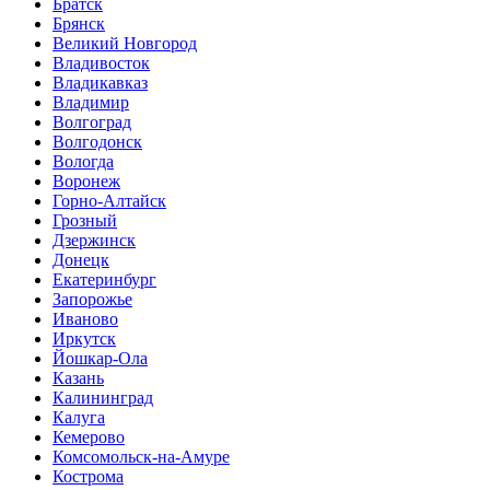
Братск
Брянск
Великий Новгород
Владивосток
Владикавказ
Владимир
Волгоград
Волгодонск
Вологда
Воронеж
Горно-Алтайск
Грозный
Дзержинск
Донецк
Екатеринбург
Запорожье
Иваново
Иркутск
Йошкар-Ола
Казань
Калининград
Калуга
Кемерово
Комсомольск-на-Амуре
Кострома