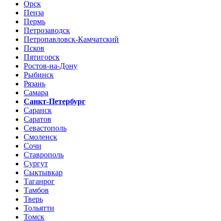
Орск
Пенза
Пермь
Петрозаводск
Петропавловск-Камчатский
Псков
Пятигорск
Ростов-на-Дону
Рыбинск
Рязань
Самара
Санкт-Петербург
Саранск
Саратов
Севастополь
Смоленск
Сочи
Ставрополь
Сургут
Сыктывкар
Таганрог
Тамбов
Тверь
Тольятти
Томск