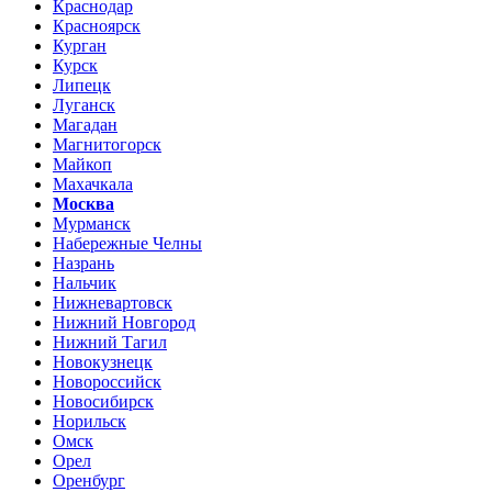
Краснодар
Красноярск
Курган
Курск
Липецк
Луганск
Магадан
Магнитогорск
Майкоп
Махачкала
Москва
Мурманск
Набережные Челны
Назрань
Нальчик
Нижневартовск
Нижний Новгород
Нижний Тагил
Новокузнецк
Новороссийск
Новосибирск
Норильск
Омск
Орел
Оренбург