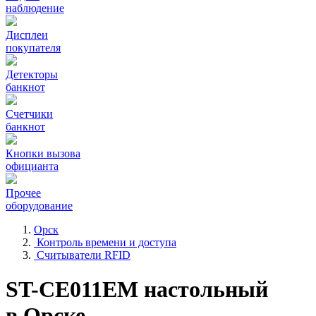
наблюдение
Дисплеи
покупателя
Детекторы
банкнот
Счетчики
банкнот
Кнопки вызова
официанта
Прочее
оборудование
Орск
Контроль времени и доступа
Считыватели RFID
ST-CE011EM настольный
в Орске