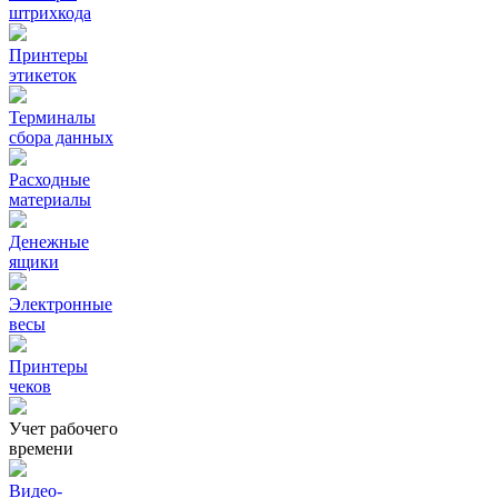
штрихкода
Принтеры
этикеток
Терминалы
сбора данных
Расходные
материалы
Денежные
ящики
Электронные
весы
Принтеры
чеков
Учет рабочего
времени
Видео‑