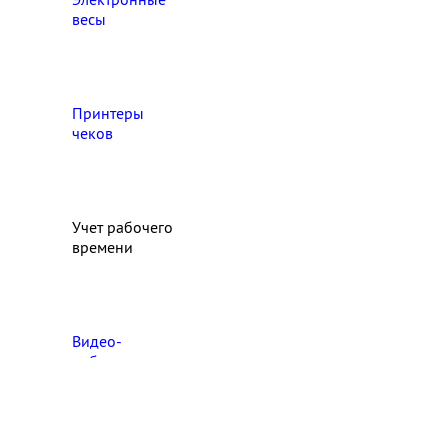
весы
Принтеры
чеков
Учет рабочего
времени
Видео‑
наблюдение
Выберите свой город

Абакан
Ангарск