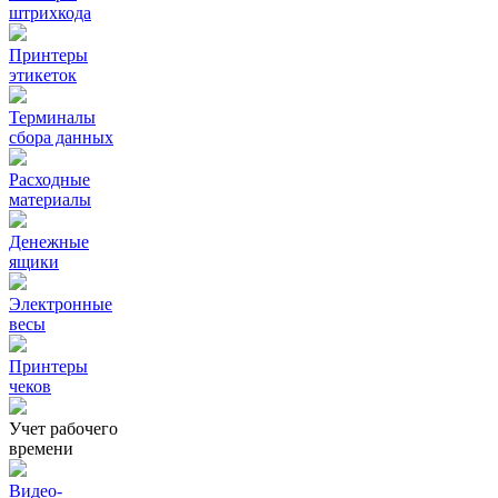
штрихкода
Принтеры
этикеток
Терминалы
сбора данных
Расходные
материалы
Денежные
ящики
Электронные
весы
Принтеры
чеков
Учет рабочего
времени
Видео‑