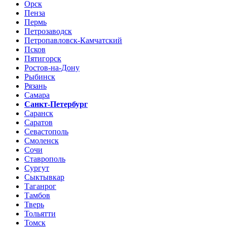
Орск
Пенза
Пермь
Петрозаводск
Петропавловск-Камчатский
Псков
Пятигорск
Ростов-на-Дону
Рыбинск
Рязань
Самара
Санкт-Петербург
Саранск
Саратов
Севастополь
Смоленск
Сочи
Ставрополь
Сургут
Сыктывкар
Таганрог
Тамбов
Тверь
Тольятти
Томск