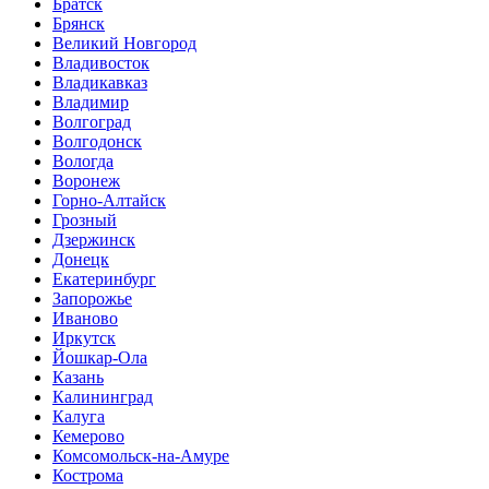
Братск
Брянск
Великий Новгород
Владивосток
Владикавказ
Владимир
Волгоград
Волгодонск
Вологда
Воронеж
Горно-Алтайск
Грозный
Дзержинск
Донецк
Екатеринбург
Запорожье
Иваново
Иркутск
Йошкар-Ола
Казань
Калининград
Калуга
Кемерово
Комсомольск-на-Амуре
Кострома