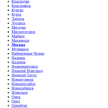
Краснодар
Красноярск
Курган
Курск
Липецк
Луганск
Магадан
Магнитогорск
Майкоп
Махачкала
Москва
Мурманск
Набережные Челны
Назрань
Нальчик
Нижневартовск
Нижний Новгород
Нижний Тагил
Новокузнецк
Новороссийск
Новосибирск
Норильск
Омск
Орел
Оренбург