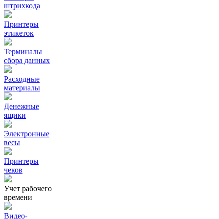
штрихкода
Принтеры
этикеток
Терминалы
сбора данных
Расходные
материалы
Денежные
ящики
Электронные
весы
Принтеры
чеков
Учет рабочего
времени
Видео‑