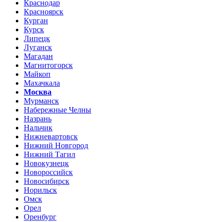
Краснодар
Красноярск
Курган
Курск
Липецк
Луганск
Магадан
Магнитогорск
Майкоп
Махачкала
Москва
Мурманск
Набережные Челны
Назрань
Нальчик
Нижневартовск
Нижний Новгород
Нижний Тагил
Новокузнецк
Новороссийск
Новосибирск
Норильск
Омск
Орел
Оренбург