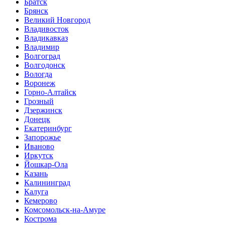
Братск
Брянск
Великий Новгород
Владивосток
Владикавказ
Владимир
Волгоград
Волгодонск
Вологда
Воронеж
Горно-Алтайск
Грозный
Дзержинск
Донецк
Екатеринбург
Запорожье
Иваново
Иркутск
Йошкар-Ола
Казань
Калининград
Калуга
Кемерово
Комсомольск-на-Амуре
Кострома