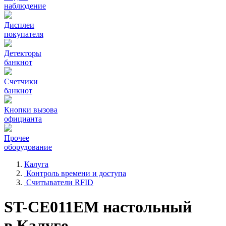
наблюдение
Дисплеи
покупателя
Детекторы
банкнот
Счетчики
банкнот
Кнопки вызова
официанта
Прочее
оборудование
Калуга
Контроль времени и доступа
Считыватели RFID
ST-CE011EM настольный
в Калуге