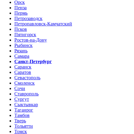
Орск
Пенза
Пермь
Петрозаводск
Петропавловск-Камчатский
Псков
Пятигорск
Ростов-на-Дону
Рыбинск
Рязань
Самара
Санкт-Петербург
Саранск
Саратов
Севастополь
Смоленск
Сочи
Ставрополь
Сургут
Сыктывкар
Таганрог
Тамбов
Тверь
Тольятти
Томск