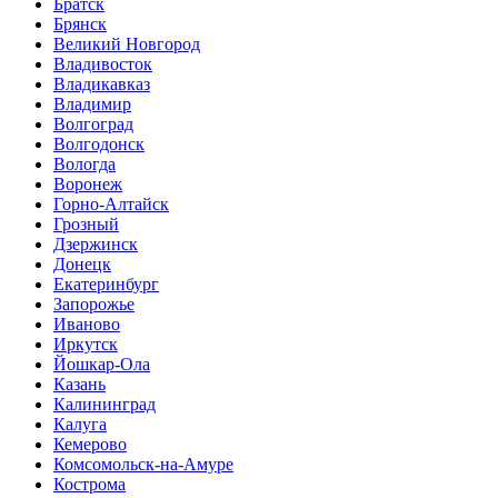
Братск
Брянск
Великий Новгород
Владивосток
Владикавказ
Владимир
Волгоград
Волгодонск
Вологда
Воронеж
Горно-Алтайск
Грозный
Дзержинск
Донецк
Екатеринбург
Запорожье
Иваново
Иркутск
Йошкар-Ола
Казань
Калининград
Калуга
Кемерово
Комсомольск-на-Амуре
Кострома