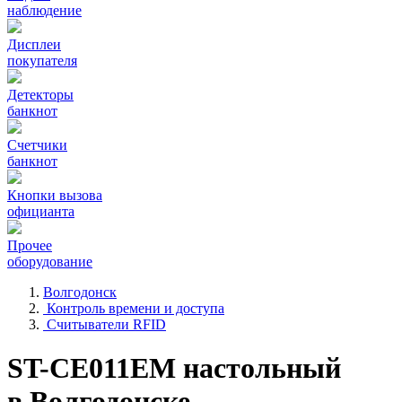
наблюдение
Дисплеи
покупателя
Детекторы
банкнот
Счетчики
банкнот
Кнопки вызова
официанта
Прочее
оборудование
Волгодонск
Контроль времени и доступа
Считыватели RFID
ST-CE011EM настольный
в Волгодонске