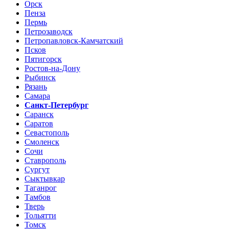
Орск
Пенза
Пермь
Петрозаводск
Петропавловск-Камчатский
Псков
Пятигорск
Ростов-на-Дону
Рыбинск
Рязань
Самара
Санкт-Петербург
Саранск
Саратов
Севастополь
Смоленск
Сочи
Ставрополь
Сургут
Сыктывкар
Таганрог
Тамбов
Тверь
Тольятти
Томск