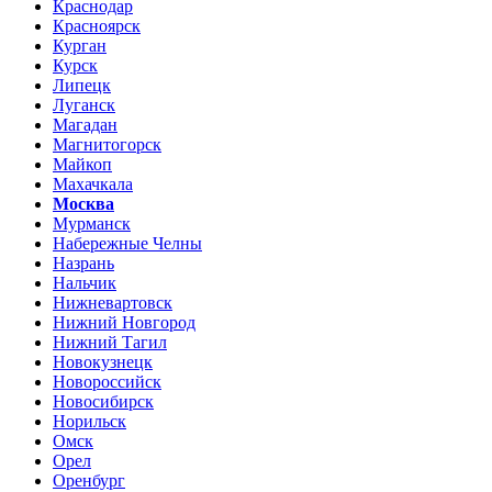
Краснодар
Красноярск
Курган
Курск
Липецк
Луганск
Магадан
Магнитогорск
Майкоп
Махачкала
Москва
Мурманск
Набережные Челны
Назрань
Нальчик
Нижневартовск
Нижний Новгород
Нижний Тагил
Новокузнецк
Новороссийск
Новосибирск
Норильск
Омск
Орел
Оренбург