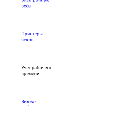
весы
Принтеры
чеков
Учет рабочего
времени
Видео‑
наблюдение
Выберите свой город

Абакан
Ангарск