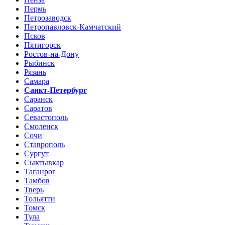
Пермь
Петрозаводск
Петропавловск-Камчатский
Псков
Пятигорск
Ростов-на-Дону
Рыбинск
Рязань
Самара
Санкт-Петербург
Саранск
Саратов
Севастополь
Смоленск
Сочи
Ставрополь
Сургут
Сыктывкар
Таганрог
Тамбов
Тверь
Тольятти
Томск
Тула