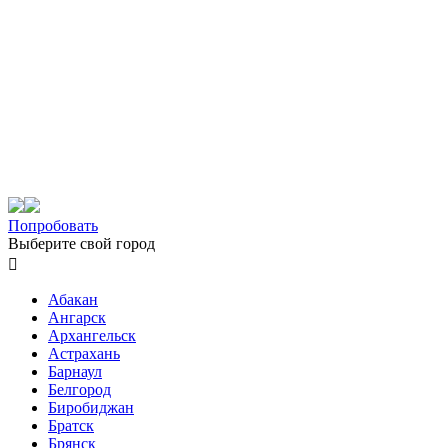
Попробовать
Выберите свой город

Абакан
Ангарск
Архангельск
Астрахань
Барнаул
Белгород
Биробиджан
Братск
Брянск