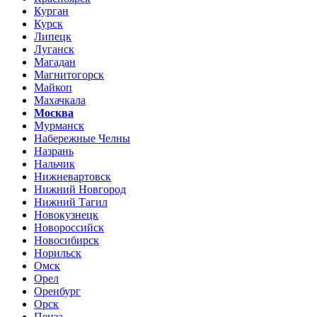
Курган
Курск
Липецк
Луганск
Магадан
Магнитогорск
Майкоп
Махачкала
Москва
Мурманск
Набережные Челны
Назрань
Нальчик
Нижневартовск
Нижний Новгород
Нижний Тагил
Новокузнецк
Новороссийск
Новосибирск
Норильск
Омск
Орел
Оренбург
Орск
Пенза