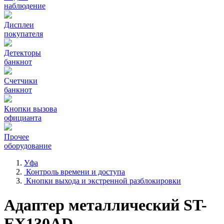
наблюдение
Дисплеи
покупателя
Детекторы
банкнот
Счетчики
банкнот
Кнопки вызова
официанта
Прочее
оборудование
Уфа
Контроль времени и доступа
Кнопки выхода и экстренной разблокировки
Адаптер металлический ST-
EX130AD