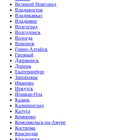
Великий Новгород
Владивосток
Владикавказ
Владимир
Волгоград
Волгодонск
Вологда
Воронеж
Горно-Алтайск
Грозный
Дзержинск
Донецк
Екатеринбург
Запорожье
Иваново
Иркутск
Йошкар-Ола
Казань
Калининград
Калуга
Кемерово
Комсомольск-на-Амуре
Кострома
Краснодар
Красноярск