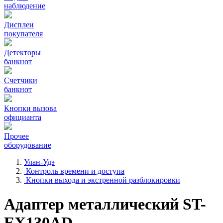
наблюдение
Дисплеи
покупателя
Детекторы
банкнот
Счетчики
банкнот
Кнопки вызова
официанта
Прочее
оборудование
Улан-Удэ
Контроль времени и доступа
Кнопки выхода и экстренной разблокировки
Адаптер металлический ST-
EX130AD