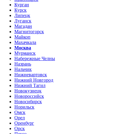
Курган
Курск
Липецк
Луганск
Магадан
Магнитогорск
Майкоп
Махачкала
Москва
Мурманск
Набережные Челны
Назрань
Нальчик
Нижневартовск
Нижний Новгород
Нижний Тагил
Новокузнецк
Новороссийск
Новосибирск
Норильск
Омск
Орел
Оренбург
Орск
Пенза