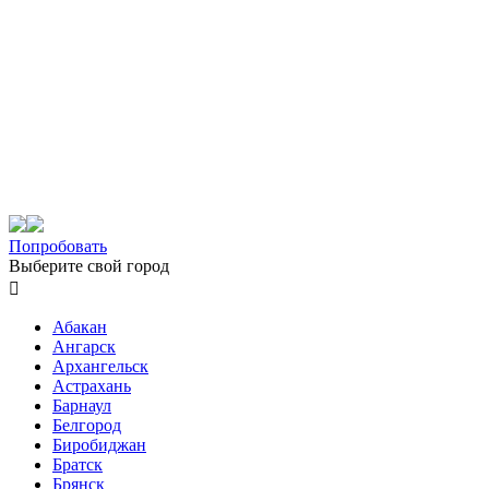
Попробовать
Выберите свой город

Абакан
Ангарск
Архангельск
Астрахань
Барнаул
Белгород
Биробиджан
Братск
Брянск