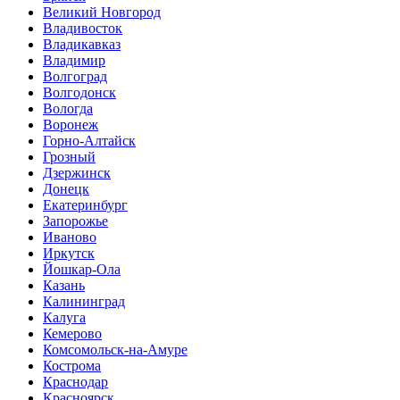
Великий Новгород
Владивосток
Владикавказ
Владимир
Волгоград
Волгодонск
Вологда
Воронеж
Горно-Алтайск
Грозный
Дзержинск
Донецк
Екатеринбург
Запорожье
Иваново
Иркутск
Йошкар-Ола
Казань
Калининград
Калуга
Кемерово
Комсомольск-на-Амуре
Кострома
Краснодар
Красноярск