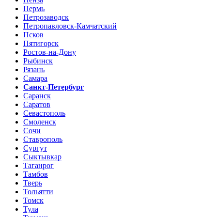
Пермь
Петрозаводск
Петропавловск-Камчатский
Псков
Пятигорск
Ростов-на-Дону
Рыбинск
Рязань
Самара
Санкт-Петербург
Саранск
Саратов
Севастополь
Смоленск
Сочи
Ставрополь
Сургут
Сыктывкар
Таганрог
Тамбов
Тверь
Тольятти
Томск
Тула