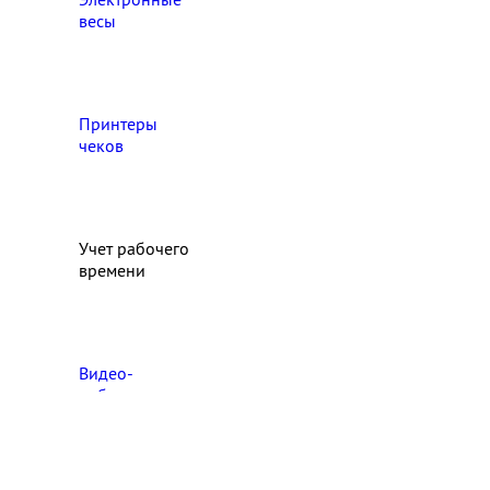
весы
Принтеры
чеков
Учет рабочего
времени
Видео‑
наблюдение
Выберите свой город

Абакан
Ангарск