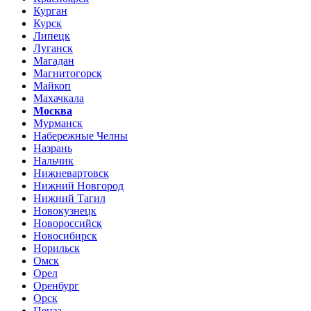
Курган
Курск
Липецк
Луганск
Магадан
Магнитогорск
Майкоп
Махачкала
Москва
Мурманск
Набережные Челны
Назрань
Нальчик
Нижневартовск
Нижний Новгород
Нижний Тагил
Новокузнецк
Новороссийск
Новосибирск
Норильск
Омск
Орел
Оренбург
Орск
Пенза