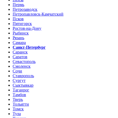
Пермь
Петрозаводск
Петропавловск-Камчатский
Псков
Пятигорск
Ростов-на-Дону
Рыбинск
Рязань
Самара
Санкт-Петербург
Саранск
Саратов
Севастополь
Смоленск
Сочи
Ставрополь
Сургут
Сыктывкар
Таганрог
Тамбов
Тверь
Тольятти
Томск
Тула