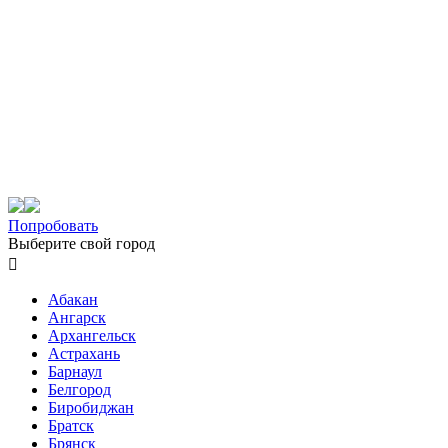
Попробовать
Выберите свой город

Абакан
Ангарск
Архангельск
Астрахань
Барнаул
Белгород
Биробиджан
Братск
Брянск