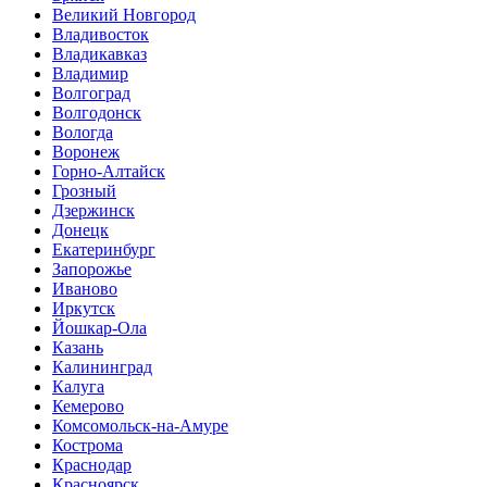
Великий Новгород
Владивосток
Владикавказ
Владимир
Волгоград
Волгодонск
Вологда
Воронеж
Горно-Алтайск
Грозный
Дзержинск
Донецк
Екатеринбург
Запорожье
Иваново
Иркутск
Йошкар-Ола
Казань
Калининград
Калуга
Кемерово
Комсомольск-на-Амуре
Кострома
Краснодар
Красноярск