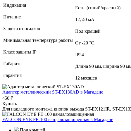
Индикация
Есть. (синий/красный)
Питание
12, 40 мА
Защита от осадков
Под крышей
Минимальная температура работы
От -20 °C
Класс защиты IP
IP54
Габариты
Длина 90 мм, ширина 90 мм
Гарантия
12 месяцев
Адаптер металлический ST-EX130AD
в Магадане
450 ₽
Купить
Для накладного монтажа кнопок выхода ST-EX121IR, ST-EX13
FALCON EYE FE-100 вандалозащищенная
в Магадане
Под крышей