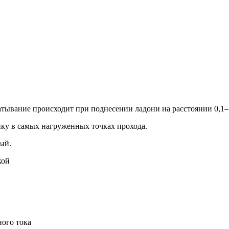
атывание происходит при поднесении ладони на расстоянии 0,1–
пку в самых нагруженных точках прохода.
ый.
кой
ного тока