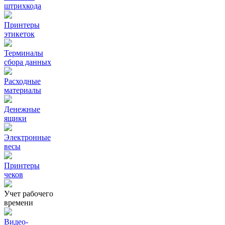
штрихкода
Принтеры
этикеток
Терминалы
сбора данных
Расходные
материалы
Денежные
ящики
Электронные
весы
Принтеры
чеков
Учет рабочего
времени
Видео‑