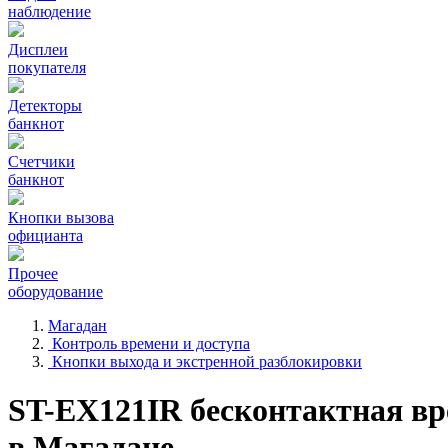
наблюдение
Дисплеи
покупателя
Детекторы
банкнот
Счетчики
банкнот
Кнопки вызова
официанта
Прочее
оборудование
Магадан
Контроль времени и доступа
Кнопки выхода и экстренной разблокировки
ST-EX121IR бесконтактная вр
в Магадане