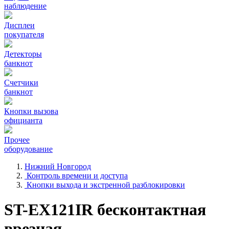
наблюдение
Дисплеи
покупателя
Детекторы
банкнот
Счетчики
банкнот
Кнопки вызова
официанта
Прочее
оборудование
Нижний Новгород
Контроль времени и доступа
Кнопки выхода и экстренной разблокировки
ST-EX121IR бесконтактная
врезная