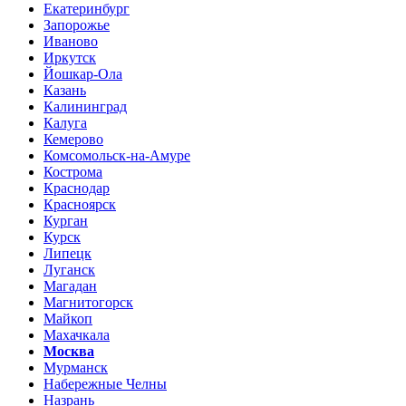
Екатеринбург
Запорожье
Иваново
Иркутск
Йошкар-Ола
Казань
Калининград
Калуга
Кемерово
Комсомольск-на-Амуре
Кострома
Краснодар
Красноярск
Курган
Курск
Липецк
Луганск
Магадан
Магнитогорск
Майкоп
Махачкала
Москва
Мурманск
Набережные Челны
Назрань