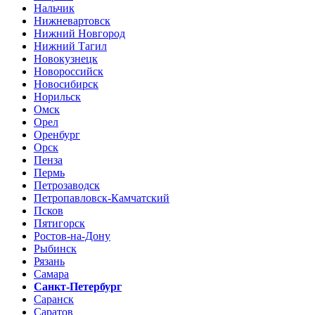
Нальчик
Нижневартовск
Нижний Новгород
Нижний Тагил
Новокузнецк
Новороссийск
Новосибирск
Норильск
Омск
Орел
Оренбург
Орск
Пенза
Пермь
Петрозаводск
Петропавловск-Камчатский
Псков
Пятигорск
Ростов-на-Дону
Рыбинск
Рязань
Самара
Санкт-Петербург
Саранск
Саратов