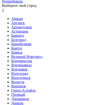
Попробовать
Выберите свой город

Абакан
Ангарск
Архангельск
Астрахань
Барнаул
Белгород
Биробиджан
Братск
Брянск
Великий Новгород
Владивосток
Владикавказ
Владимир
Волгоград
Волгодонск
Вологда
Воронеж
Горно-Алтайск
Грозный
Дзержинск
Донецк