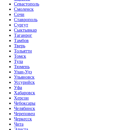
Севастополь
Смоленск
Сочи
Ставрополь
Сургут
Сыктывкар
Таганрог
Тамбов
Тверь
Тольятти
Томск
Тула
Тюмень
Улан-Удэ
Ульяновск
Уссурийск
Уфа
Хабаровск
Херсон
Чебоксары
Челябинск
Череповец
Черкесск
Чита
Элиста