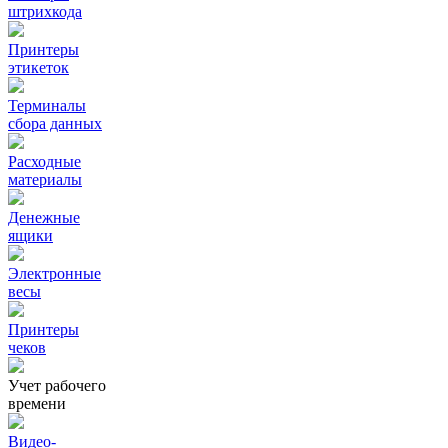
штрихкода
Принтеры
этикеток
Терминалы
сбора данных
Расходные
материалы
Денежные
ящики
Электронные
весы
Принтеры
чеков
Учет рабочего
времени
Видео‑